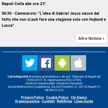
Napoli-Celta alle ore 21!
06:30 - Cammaroto: "L’idea di Gabriel Jesus nasce dal
fatto che non si può fare una stagione solo con Hojlund e
Lucca"
Altre Notizie »
CalcioNapoli24.it
testata giornalistica n.46 aut. Tribunale di Napoli del
18/06/2010 - N. registrazione ROC-27006.
Direttore responsabile: Salvatore Passante
Social Multiservice Cooperativa, Via Dei Fiorentini 21, 80133 Napoli P.I.
08796131210
Privacy Policy
Cookie Policy
Chi Siamo
-
-
Organigramma
Contatti
Rettifiche
Linee Guida
-
-
-