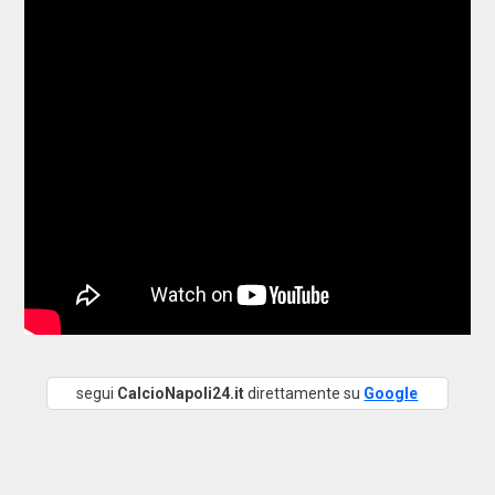
segui
CalcioNapoli24.it
direttamente su
Google