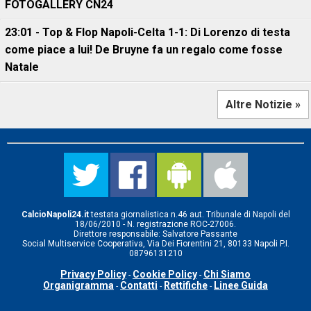
FOTOGALLERY CN24
23:01 - Top & Flop Napoli-Celta 1-1: Di Lorenzo di testa
come piace a lui! De Bruyne fa un regalo come fosse
Natale
Altre Notizie »
CalcioNapoli24.it
testata giornalistica n.46 aut. Tribunale di Napoli del
18/06/2010 - N. registrazione ROC-27006.
Direttore responsabile: Salvatore Passante
Social Multiservice Cooperativa, Via Dei Fiorentini 21, 80133 Napoli P.I.
08796131210
Privacy Policy
Cookie Policy
Chi Siamo
-
-
Organigramma
Contatti
Rettifiche
Linee Guida
-
-
-