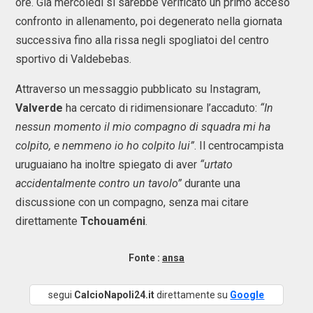
ore. Già mercoledì si sarebbe verificato un primo acceso
confronto in allenamento, poi degenerato nella giornata
successiva fino alla rissa negli spogliatoi del centro
sportivo di Valdebebas.
Attraverso un messaggio pubblicato su Instagram,
Valverde
ha cercato di ridimensionare l’accaduto:
“In
nessun momento il mio compagno di squadra mi ha
colpito, e nemmeno io ho colpito lui”
. Il centrocampista
uruguaiano ha inoltre spiegato di aver
“urtato
accidentalmente contro un tavolo”
durante una
discussione con un compagno, senza mai citare
direttamente
Tchouaméni
.
Fonte :
ansa
segui
CalcioNapoli24.it
direttamente su
Google