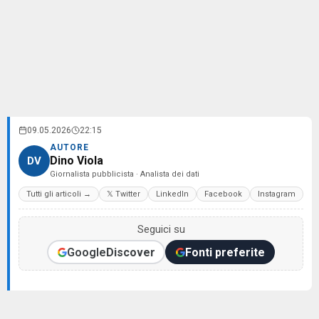
09.05.2026
22:15
AUTORE
Dino Viola
DV
Giornalista pubblicista · Analista dei dati
Tutti gli articoli →
𝕏 Twitter
LinkedIn
Facebook
Instagram
Seguici su
Google
Discover
Fonti preferite