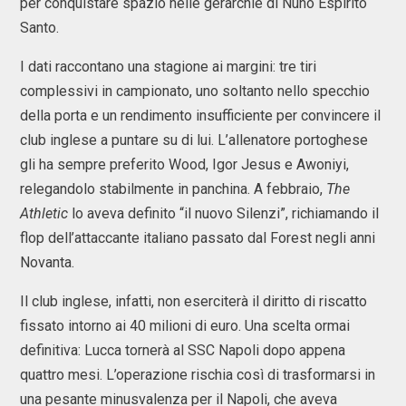
per conquistare spazio nelle gerarchie di Nuno Espírito
Santo.
I dati raccontano una stagione ai margini: tre tiri
complessivi in campionato, uno soltanto nello specchio
della porta e un rendimento insufficiente per convincere il
club inglese a puntare su di lui. L’allenatore portoghese
gli ha sempre preferito Wood, Igor Jesus e Awoniyi,
relegandolo stabilmente in panchina. A febbraio,
The
Athletic
lo aveva definito “il nuovo Silenzi”, richiamando il
flop dell’attaccante italiano passato dal Forest negli anni
Novanta.
Il club inglese, infatti, non eserciterà il diritto di riscatto
fissato intorno ai 40 milioni di euro. Una scelta ormai
definitiva: Lucca tornerà al
SSC Napoli
dopo appena
quattro mesi. L’operazione rischia così di trasformarsi in
una pesante minusvalenza per il Napoli, che aveva