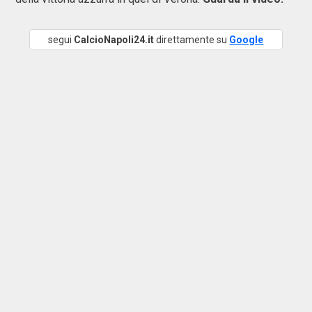
segui
CalcioNapoli24.it
direttamente su
Google