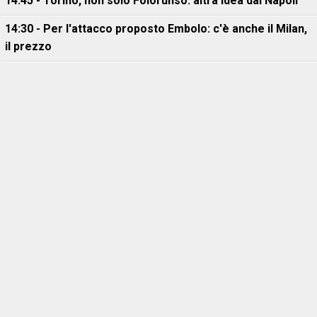
14:45 - Torino, non solo Foloruhso: altra idea dal Napoli
14:30 - Per l'attacco proposto Embolo: c'è anche il Milan,
il prezzo