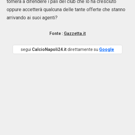
tornerà a difendere i pali del club che lo ha cresciuto
oppure accetterà qualcuna delle tante offerte che stanno
arrivando ai suoi agenti?
Fonte :
Gazzetta.it
segui
CalcioNapoli24.it
direttamente su
Google