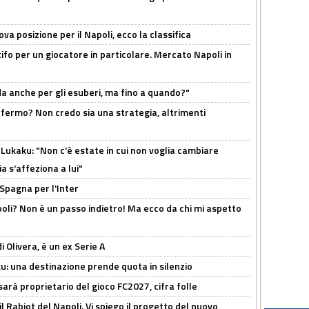
a posizione per il Napoli, ecco la classifica
tifo per un giocatore in particolare. Mercato Napoli in
rda anche per gli esuberi, ma fino a quando?"
 fermo? Non credo sia una strategia, altrimenti
Lukaku: "Non c'è estate in cui non voglia cambiare
a s'affeziona a lui"
 Spagna per l'Inter
poli? Non è un passo indietro! Ma ecco da chi mi aspetto
i Olivera, è un ex Serie A
ku: una destinazione prende quota in silenzio
sarà proprietario del gioco FC2027, cifra folle
 il Rabiot del Napoli. Vi spiego il progetto del nuovo