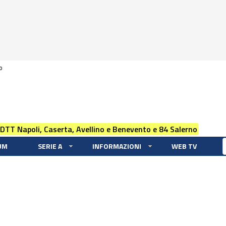
0
 DTT Napoli, Caserta, Avellino e Benevento e 84 Salerno
UM
SERIE A
INFORMAZIONI
WEB TV