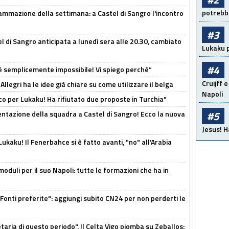
potrebbe
ammazione della settimana: a Castel di Sangro l'incontro
#3
 di Sangro anticipata a lunedì sera alle 20.30, cambiato
Lukaku p
#4
è semplicemente impossibile! Vi spiego perché"
Cruijff e
 Allegri ha le idee già chiare su come utilizzare il belga
Napoli
o per Lukaku! Ha rifiutato due proposte in Turchia"
#5
entazione della squadra a Castel di Sangro! Ecco la nuova
Jesus! H
kaku! Il Fenerbahce si è fatto avanti, "no" all'Arabia
moduli per il suo Napoli: tutte le formazioni che ha in
Fonti preferite": aggiungi subito CN24 per non perderti le
taria di questo periodo". Il Celta Vigo piomba su Zeballos: