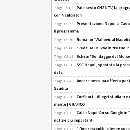
Palinsesto CN24 TV, la progr
7 Ago, 10:05 -
con 4 calciatori
Presentazione Napoli a Castel
7 Ago, 09:36 -
il programma
Romano: "Vlahovic al Napoli 
7 Ago, 09:30 -
"Vede De Bruyne in tre ruoli".
7 Ago, 09:00 -
Schira: "Sondaggio del Monac
7 Ago, 08:45 -
SSC Napoli, spostata la pres
7 Ago, 08:30 -
data
Ancora nessuna offerta per Lu
7 Ago, 07:45 -
Saudita
CorSport - Allegri studia tre 
7 Ago, 07:30 -
mente | GRAFICO
CalcioNapoli24 su Google in "
7 Ago, 07:16 -
notizie più importanti!
"L'imprescindibile legge socie
7 Ago, 07:15 -