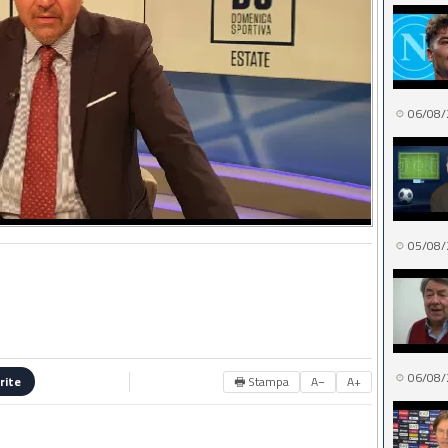
06/08/
05/08/
06/08/
🖶 Stampa
A−
A+
rite