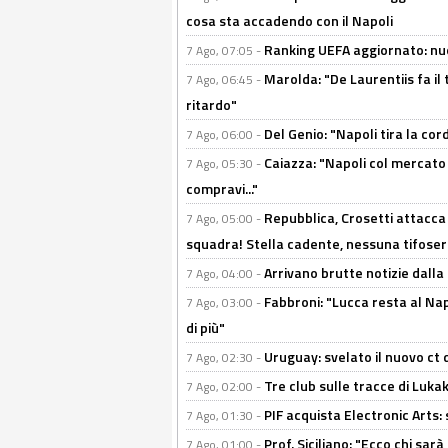
cosa sta accadendo con il Napoli
Ranking UEFA aggiornato: nuov
7 Ago, 07:05 -
Marolda: "De Laurentiis fa il 
7 Ago, 06:45 -
ritardo"
Del Genio: "Napoli tira la co
7 Ago, 06:00 -
Caiazza: "Napoli col mercato
7 Ago, 05:30 -
compravi..."
Repubblica, Crosetti attacca 
7 Ago, 05:00 -
squadra! Stella cadente, nessuna tifoseri
Arrivano brutte notizie dalla
7 Ago, 04:00 -
Fabbroni: "Lucca resta al Na
7 Ago, 03:00 -
di più"
Uruguay: svelato il nuovo ct d
7 Ago, 02:30 -
Tre club sulle tracce di Luka
7 Ago, 02:00 -
PIF acquista Electronic Arts: 
7 Ago, 01:30 -
Prof. Siciliano: "Ecco chi sarà
7 Ago, 01:00 -