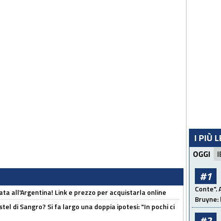
I PIÙ 
OGGI
I
#1
Conte". 
ta all'Argentina! Link e prezzo per acquistarla online
Bruyne: 
el di Sangro? Si fa largo una doppia ipotesi: "In pochi ci
#2