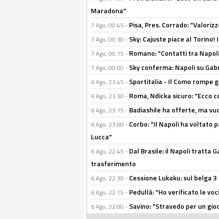
Maradona"
Pisa, Pres. Corrado: "Valoriz
7 Ago, 00:45 -
Sky: Cajuste piace al Torino!
7 Ago, 00:30 -
Romano: "Contatti tra Napoli 
7 Ago, 00:15 -
Sky conferma: Napoli su Gabr
7 Ago, 00:00 -
Sportitalia - Il Como rompe g
6 Ago, 23:45 -
Roma, Ndicka sicuro: "Ecco c
6 Ago, 23:30 -
Badiashile ha offerte, ma vu
6 Ago, 23:15 -
Corbo: "Il Napoli ha voltato 
6 Ago, 23:00 -
Lucca"
Dal Brasile: il Napoli tratta 
6 Ago, 22:45 -
trasferimento
Cessione Lukaku: sul belga 3 
6 Ago, 22:30 -
Pedullà: "Ho verificato le vo
6 Ago, 22:15 -
Savino: "Stravedo per un gio
6 Ago, 22:00 -