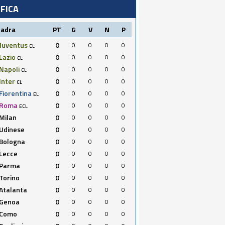
IFICA
uadra
PT
G
V
N
P
Juventus
0
0
0
0
0
CL
Lazio
0
0
0
0
0
CL
Napoli
0
0
0
0
0
CL
Inter
0
0
0
0
0
CL
Fiorentina
0
0
0
0
0
EL
Roma
0
0
0
0
0
ECL
Milan
0
0
0
0
0
Udinese
0
0
0
0
0
Bologna
0
0
0
0
0
Lecce
0
0
0
0
0
Parma
0
0
0
0
0
Torino
0
0
0
0
0
Atalanta
0
0
0
0
0
Genoa
0
0
0
0
0
Como
0
0
0
0
0