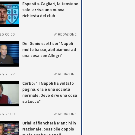
Esposito-Cagliari, la tensione
sale: arriva una nuova
richiesta del club
26, 00:30
REDAZIONE
Del Genio scettico: "Napoli
molto basso, abituiamoci ad
una cosa con Allegri"
26, 23:27
REDAZIONE
Corbo: "Il Napoli ha voltato
pagina, ora è una società
normale. Devo dirvi una cosa
su Lucca"
26, 23:00
REDAZIONE
Oriali affiancherà Mancini in
Nazionale: possibile doppio
ruolo per l'ex Napoli