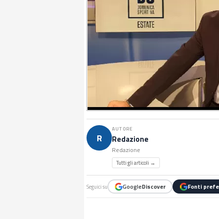
AUTORE
R
Redazione
Redazione
Tutti gli articoli →
Google
Discover
Fonti prefe
Seguici su