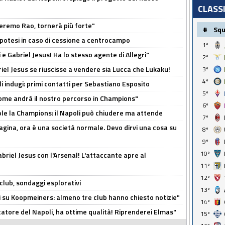
CLASS
zeremo Rao, tornerà più forte"
#
Sq
 Ipotesi in caso di cessione a centrocampo
1º
e Gabriel Jesus! Ha lo stesso agente di Allegri"
2º
iel Jesus se riuscisse a vendere sia Lucca che Lukaku!
3º
4º
li indugi: primi contatti per Sebastiano Esposito
5º
ome andrà il nostro percorso in Champions"
6º
ole la Champions: il Napoli può chiudere ma attende
7º
pagina, ora è una società normale. Devo dirvi una cosa su
8º
9º
10º
Gabriel Jesus con l'Arsenal! L'attaccante apre al
11º
12º
club, sondaggi esplorativi
13º
ci su Koopmeiners: almeno tre club hanno chiesto notizie"
14º
catore del Napoli, ha ottime qualità! Riprenderei Elmas"
15º