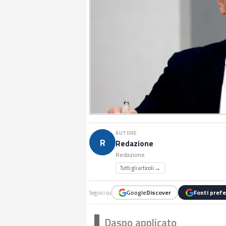
AUTORE
R
Redazione
Redazione
Tutti gli articoli →
Google
Discover
Fonti prefe
Seguici su
Daspo applicato