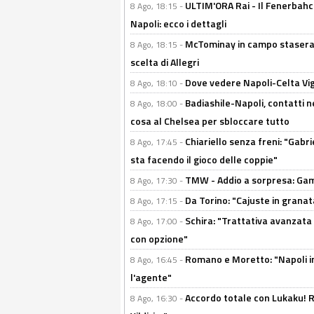
ULTIM'ORA Rai - Il Fenerbahce
8 Ago, 18:15 -
Napoli: ecco i dettagli
McTominay in campo stasera? 
8 Ago, 18:15 -
scelta di Allegri
Dove vedere Napoli-Celta Vig
8 Ago, 18:10 -
Badiashile-Napoli, contatti n
8 Ago, 18:00 -
cosa al Chelsea per sbloccare tutto
Chiariello senza freni: "Gabri
8 Ago, 17:45 -
sta facendo il gioco delle coppie"
TMW - Addio a sorpresa: Gam
8 Ago, 17:30 -
Da Torino: "Cajuste in granata
8 Ago, 17:15 -
Schira: "Trattativa avanzata
8 Ago, 17:00 -
con opzione"
Romano e Moretto: "Napoli in
8 Ago, 16:45 -
l'agente"
Accordo totale con Lukaku! Ro
8 Ago, 16:30 -