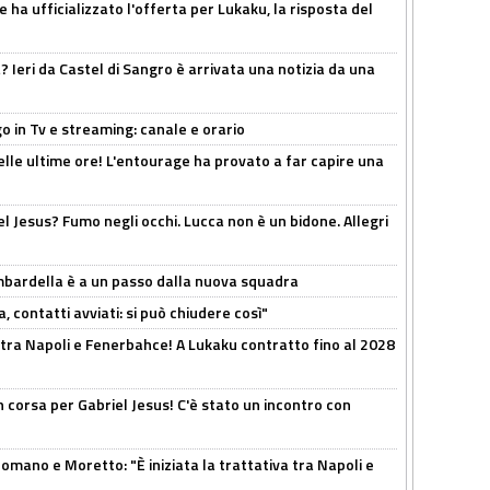
 ha ufficializzato l'offerta per Lukaku, la risposta del
Ieri da Castel di Sangro è arrivata una notizia da una
o in Tv e streaming: canale e orario
elle ultime ore! L'entourage ha provato a far capire una
el Jesus? Fumo negli occhi. Lucca non è un bidone. Allegri
bardella è a un passo dalla nuova squadra
, contatti avviati: si può chiudere così"
 tra Napoli e Fenerbahce! A Lukaku contratto fino al 2028
 corsa per Gabriel Jesus! C'è stato un incontro con
mano e Moretto: "È iniziata la trattativa tra Napoli e