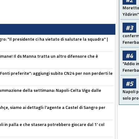
Moretto:
Yildirim"
#3
conferma
ro: "Il presidente ci ha vietato di salutare la squadra" |
Fenerb
#4
mane! Il ds Manna tratta un altro difensore che è
"Addio i
Fenerba
Fonti preferite": aggiungi subito CN24 per non perderti le
#5
ammazione della settimana: Napoli-Celta Vigo dalle
Napoli p
solo pr
çe, siamo ai dettagli: l'agente a Castel di Sangro per
li in palla e che stasera potrebbero giocare dal 1' col