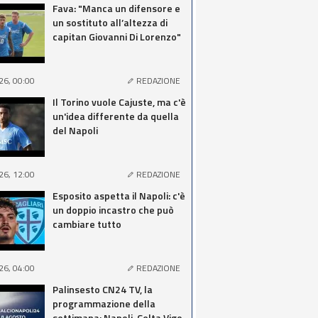
Fava: "Manca un difensore e
un sostituto all’altezza di
capitan Giovanni Di Lorenzo"
26, 00:00
REDAZIONE
Il Torino vuole Cajuste, ma c'è
un'idea differente da quella
del Napoli
26, 12:00
REDAZIONE
Esposito aspetta il Napoli: c'è
un doppio incastro che può
cambiare tutto
26, 04:00
REDAZIONE
Palinsesto CN24 TV, la
programmazione della
settimana: Napoli-Celta Vigo