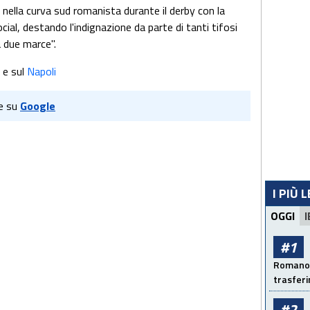
a nella curva sud romanista durante il derby con la
cial, destando l'indignazione da parte di tanti tifosi
a due marce".
e sul
Napoli
e su
Google
I PIÙ 
OGGI
I
#1
Romano: 
trasfer
#2