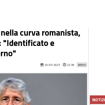
 nella curva romanista,
 "Identificato e
orno"
25-03-2023
22:30
BREVI
NOTIZ