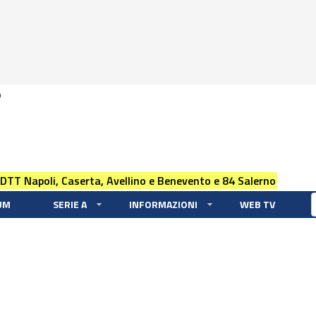
0
 DTT Napoli, Caserta, Avellino e Benevento e 84 Salerno
UM
SERIE A
INFORMAZIONI
WEB TV