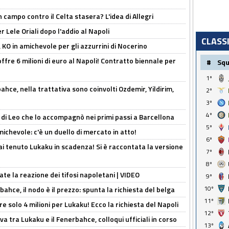
 campo contro il Celta stasera? L'idea di Allegri
 Lele Oriali dopo l'addio al Napoli
CLASS
 KO in amichevole per gli azzurrini di Nocerino
offre 6 milioni di euro al Napoli! Contratto biennale per
#
Sq
1º
hce, nella trattativa sono coinvolti Ozdemir, Yildirim,
2º
3º
4º
 di Leo che lo accompagnò nei primi passi a Barcellona
5º
ichevole: c'è un duello di mercato in atto!
6º
i tenuto Lukaku in scadenza! Si è raccontata la versione
7º
8º
ate la reazione dei tifosi napoletani | VIDEO
9º
10º
ahce, il nodo è il prezzo: spunta la richiesta del belga
11º
re solo 4 milioni per Lukaku! Ecco la richiesta del Napoli
12º
a tra Lukaku e il Fenerbahce, colloqui ufficiali in corso
13º