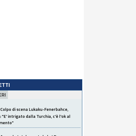
LETTI
ERI
Colpo di scena Lukaku-Fenerbahce,
"E' intrigato dalla Turchia, c'è l'ok al
imento"