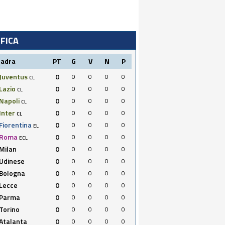
IFICA
uadra
PT
G
V
N
P
Juventus
0
0
0
0
0
CL
Lazio
0
0
0
0
0
CL
Napoli
0
0
0
0
0
CL
Inter
0
0
0
0
0
CL
Fiorentina
0
0
0
0
0
EL
Roma
0
0
0
0
0
ECL
Milan
0
0
0
0
0
Udinese
0
0
0
0
0
Bologna
0
0
0
0
0
Lecce
0
0
0
0
0
Parma
0
0
0
0
0
Torino
0
0
0
0
0
Atalanta
0
0
0
0
0