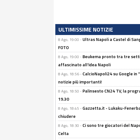
ULTIMISSIME NOTIZIE
Ultras Napoli a Castel di Sang
8 Ago, 19:00 -
FOTO
Beukema pronto tra tre setti
8 Ago, 19:00 -
affascinato all'idea Napoli
CalcioNapoli24 su Google in "
8 Ago, 18:56 -
notizie più importanti!
Palinsesto CN24 TV, la progr
8 Ago, 18:50 -
19.30
Gazzetta.it - Lukaku-Fenerbah
8 Ago, 18:45 -
chiudere
Ci sono tre giocatori del Napo
8 Ago, 18:30 -
Celta