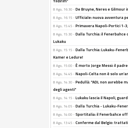
Yildirim"
De Bruyne, Neres e Gilmour in
8 Ago, 16:30 -
Ufficiale: nuova avventura per
8 Ago, 16:15 -
Primavera Napoli-Portici 1-3,
8 Ago, 15:45 -
Dalla Turchia: il Fenerbahce 
8 Ago, 15:30 -
Lukaku
Dalla Turchia: Lukaku-Fenerba
8 Ago, 15:15 -
Kamer e Ledure!
È morto Jorge Messi: il padre
8 Ago, 15:00 -
Napoli-Celta non è solo un'am
8 Ago, 14:45 -
Pedullà: "ADL non avrebbe ma
8 Ago, 14:30 -
degli agenti"
Lukaku lascia il Napoli, guard
8 Ago, 14:15 -
Dalla Turchia - Lukaku-Fenerb
8 Ago, 14:05 -
Sportitalia: il Fenerbahce off
8 Ago, 14:00 -
Conferme dal Belgio: trattativ
8 Ago, 13:45 -