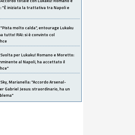
Accordo totale con Lukaku! Romano e
 "È iniziata la trattativa tra Napoli e
"Pista molto calda", entourage Lukaku
 tutto! RAI: si è convinto col
ahce
Svolta per Lukaku! Romano e Moretto:
mminente al Napoli, ha accettato il
hce"
Sky, Marianella: "Accordo Arsenal-
er Gabriel Jesus: straordinario, ha un
oblema"