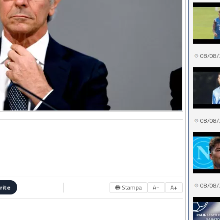
08/08/
08/08/
08/08/
🖶 Stampa
A−
A+
rite