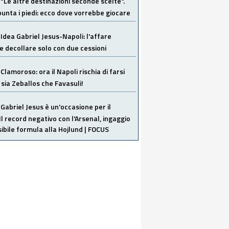
"Le altre destinazioni seconde scelte".
unta i piedi: ecco dove vorrebbe giocare
Idea Gabriel Jesus-Napoli: l'affare
 decollare solo con due cessioni
Clamoroso: ora il Napoli rischia di farsi
 sia Zeballos che Favasuli!
Gabriel Jesus è un'occasione per il
Il record negativo con l'Arsenal, ingaggio
sibile formula alla Hojlund | FOCUS