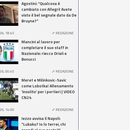
Agostini: "Qualcosa è
cambiato con Allegri! Avete
visto il bel segnale dato da De
Bruyne?"
26, 18:45
REDAZIONE
Mancini al lavoro per
completare il suo staff in
Nazionale: riecco Oriali e
Bonucci
26, 00:45
REDAZIONE
Meret e Milinkovic-Savic
come Lobotka! Allenamento
'insolito' per i portieri | VIDEO
CN24
26, 14:00
REDAZIONE
Iezzo avvisa il Napoli:
"Lukaku? Io lo terrei, chi
prendi al suo posto?"