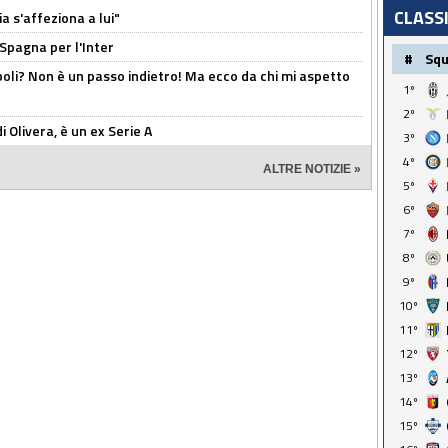
CLASS
a s'affeziona a lui"
 Spagna per l'Inter
#
Sq
poli? Non è un passo indietro! Ma ecco da chi mi aspetto
1º
2º
i Olivera, è un ex Serie A
3º
4º
ALTRE NOTIZIE »
5º
6º
7º
8º
9º
10º
11º
12º
13º
14º
15º