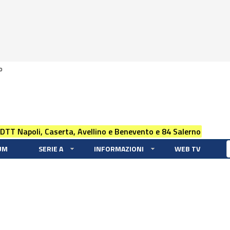
0
 DTT Napoli, Caserta, Avellino e Benevento e 84 Salerno
UM
SERIE A
INFORMAZIONI
WEB TV