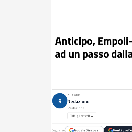
Anticipo, Empoli
ad un passo dall
AUTORE
R
Redazione
Redazione
Tutti gli articoli →
Google
Discover
Fonti prefe
Seguici su