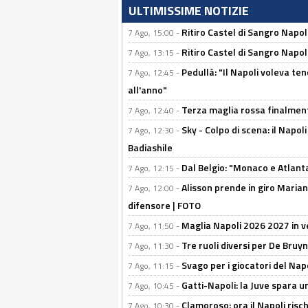
ULTIMISSIME NOTIZIE
Ritiro Castel di Sangro Napo
7 Ago, 15:00 -
Ritiro Castel di Sangro Napoli
7 Ago, 13:15 -
Pedullà: "Il Napoli voleva te
7 Ago, 12:45 -
all'anno"
Terza maglia rossa finalment
7 Ago, 12:40 -
Sky - Colpo di scena: il Napo
7 Ago, 12:30 -
Badiashile
Dal Belgio: "Monaco e Atlant
7 Ago, 12:15 -
Alisson prende in giro Marianu
7 Ago, 12:00 -
difensore | FOTO
Maglia Napoli 2026 2027 in ve
7 Ago, 11:50 -
Tre ruoli diversi per De Bru
7 Ago, 11:30 -
Svago per i giocatori del Nap
7 Ago, 11:15 -
Gatti-Napoli: la Juve spara 
7 Ago, 10:45 -
Clamoroso: ora il Napoli risch
7 Ago, 10:30 -