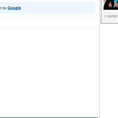
e su
Google
06/08/