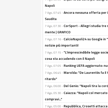
Napoli
Ancora nessuna offerta per Lu
7 Ago, 07:45 -
Saudita
CorSport - Allegri studia tre 
7 Ago, 07:30 -
mente | GRAFICO
CalcioNapoli24 su Google in "
7 Ago, 07:16 -
notizie più importanti!
"L'imprescindibile legge socie
7 Ago, 07:15 -
cosa sta accadendo con il Napoli
Ranking UEFA aggiornato: nuov
7 Ago, 07:05 -
Marolda: "De Laurentiis fa il 
7 Ago, 06:45 -
ritardo"
Del Genio: "Napoli tira la co
7 Ago, 06:00 -
Caiazza: "Napoli col mercato
7 Ago, 05:30 -
compravi..."
Repubblica, Crosetti attacca 
7 Ago, 05:00 -