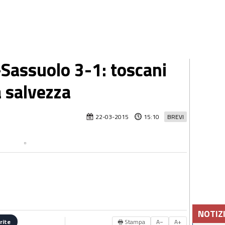
-Sassuolo 3-1: toscani
a salvezza
22-03-2015
15:10
BREVI
NOTIZ
🖶 Stampa
A−
A+
rite