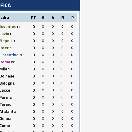
IFICA
uadra
PT
G
V
N
P
Juventus
0
0
0
0
0
CL
Lazio
0
0
0
0
0
CL
Napoli
0
0
0
0
0
CL
Inter
0
0
0
0
0
CL
Fiorentina
0
0
0
0
0
EL
Roma
0
0
0
0
0
ECL
Milan
0
0
0
0
0
Udinese
0
0
0
0
0
Bologna
0
0
0
0
0
Lecce
0
0
0
0
0
Parma
0
0
0
0
0
Torino
0
0
0
0
0
Atalanta
0
0
0
0
0
Genoa
0
0
0
0
0
Como
0
0
0
0
0