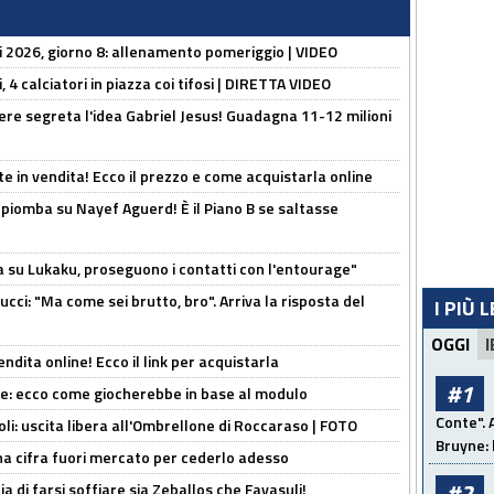
li 2026, giorno 8: allenamento pomeriggio | VIDEO
, 4 calciatori in piazza coi tifosi | DIRETTA VIDEO
nere segreta l'idea Gabriel Jesus! Guadagna 11-12 milioni
e in vendita! Ecco il prezzo e come acquistarla online
li piomba su Nayef Aguerd! È il Piano B se saltasse
a su Lukaku, proseguono i contatti con l'entourage"
cci: "Ma come sei brutto, bro". Arriva la risposta del
I PIÙ 
OGGI
I
ndita online! Ecco il link per acquistarla
#1
yne: ecco come giocherebbe in base al modulo
Conte". 
oli: uscita libera all'Ombrellone di Roccaraso | FOTO
Bruyne: 
una cifra fuori mercato per cederlo adesso
#2
ia di farsi soffiare sia Zeballos che Favasuli!