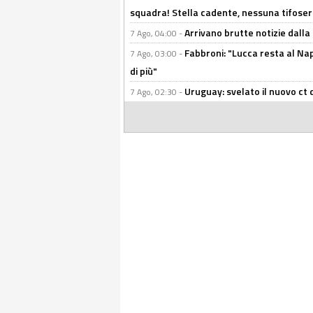
squadra! Stella cadente, nessuna tifoseri
Arrivano brutte notizie dalla
7 Ago, 04:00 -
Fabbroni: "Lucca resta al Na
7 Ago, 03:00 -
di più"
Uruguay: svelato il nuovo ct d
7 Ago, 02:30 -