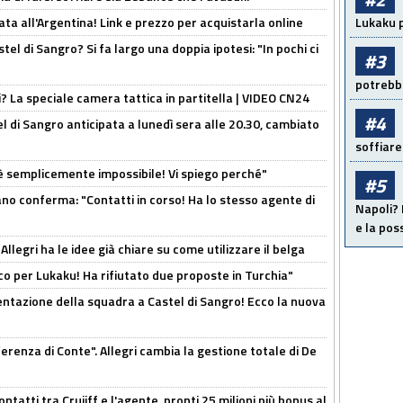
ta all'Argentina! Link e prezzo per acquistarla online
Lukaku p
el di Sangro? Si fa largo una doppia ipotesi: "In pochi ci
#3
potrebbe
ri? La speciale camera tattica in partitella | VIDEO CN24
#4
 di Sangro anticipata a lunedì sera alle 20.30, cambiato
soffiare
è semplicemente impossibile! Vi spiego perché"
#5
ano conferma: "Contatti in corso! Ha lo stesso agente di
Napoli? 
e la pos
 Allegri ha le idee già chiare su come utilizzare il belga
o per Lukaku! Ha rifiutato due proposte in Turchia"
entazione della squadra a Castel di Sangro! Ecco la nuova
ferenza di Conte". Allegri cambia la gestione totale di De
ontatti tra Cruijff e l'agente, pronti 25 milioni più bonus al