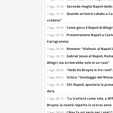
Seconda maglia Napoli dedica
7 Ago, 10:20 -
Quando arriverà Lukaku a Cast
7 Ago, 10:15 -
credono"
Come gioca il Napoli di Alleg
7 Ago, 10:00 -
Presentazione Napoli a Castel
7 Ago, 09:36 -
il programma
Romano: "Vlahovic al Napoli 
7 Ago, 09:30 -
Gabriel Jesus al Napoli, Rom
7 Ago, 09:15 -
Allegri, ma arriverebbe solo in un caso"
"Vede De Bruyne in tre ruoli".
7 Ago, 09:00 -
Schira: "Sondaggio del Monac
7 Ago, 08:45 -
SSC Napoli, spostata la pres
7 Ago, 08:30 -
data
"Lo tratterà come tale, a dif
7 Ago, 08:15 -
Bruyne: la novità rispetto lo scorso anno
L'Ajax fa sul serio per Lang! C
7 Ago, 08:00 -