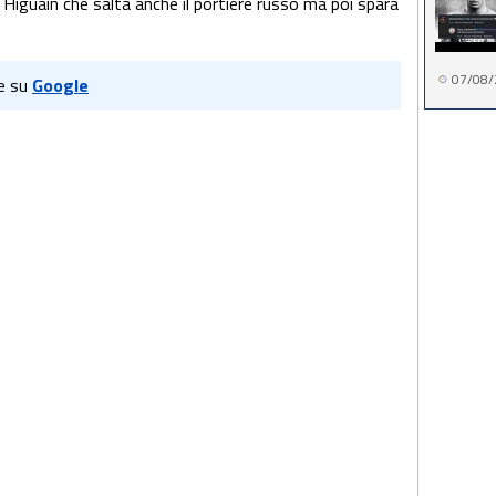
 Higuain che salta anche il portiere russo ma poi spara
07/08/
e su
Google