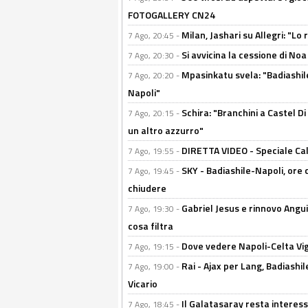
FOTOGALLERY CN24
Milan, Jashari su Allegri: "L
7 Ago, 20:45 -
Si avvicina la cessione di Noa
7 Ago, 20:30 -
Mpasinkatu svela: "Badiashil
7 Ago, 20:20 -
Napoli"
Schira: "Branchini a Castel Di
7 Ago, 20:15 -
un altro azzurro"
DIRETTA VIDEO - Speciale Cal
7 Ago, 19:55 -
SKY - Badiashile-Napoli, ore 
7 Ago, 19:45 -
chiudere
Gabriel Jesus e rinnovo Angui
7 Ago, 19:30 -
cosa filtra
Dove vedere Napoli-Celta Vig
7 Ago, 19:15 -
Rai - Ajax per Lang, Badiashil
7 Ago, 19:00 -
Vicario
Il Galatasaray resta interes
7 Ago, 18:45 -