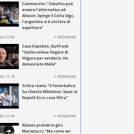
Cammaroto: "Zeballos può
essere l’alternativa ad
Alisson. Spinge il Celta Vigo,
l’argentino si è stufato di
aspettare"
26, 02:00
REDAZIONE
Caso Esposito, Giuffredi:
"Giulini voleva fingere di
litigare per venderlo. Ho
denunciato Melis"
26, 17:10
REDAZIONE
Schira rivela: "Il Fenerbahce
ha chiesto Milinkovic-Savic al
Napoli! Ecco cosa filtra"
26, 21:30
REDAZIONE
Alisson prende in giro
Marianucci: "Ma come sei