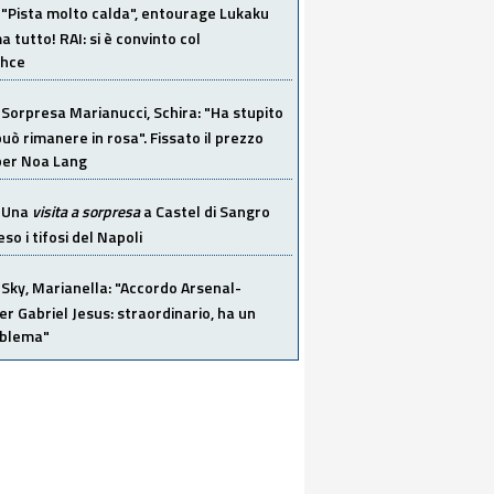
"Pista molto calda", entourage Lukaku
 tutto! RAI: si è convinto col
ahce
Sorpresa Marianucci, Schira: "Ha stupito
 può rimanere in rosa". Fissato il prezzo
 per Noa Lang
Una
visita a sorpresa
a Castel di Sangro
so i tifosi del Napoli
Sky, Marianella: "Accordo Arsenal-
er Gabriel Jesus: straordinario, ha un
oblema"