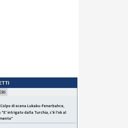
LETTI
ERI
Colpo di scena Lukaku-Fenerbahce,
"E' intrigato dalla Turchia, c'è l'ok al
imento"