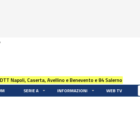
0
 DTT Napoli, Caserta, Avellino e Benevento e 84 Salerno
UM
SERIE A
INFORMAZIONI
WEB TV