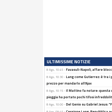
ULTIMISSIME NOTIZIE
Favasuli-Napoli, affare bloc
8 Ago, 10:45 -
Lang come Gutierrez: è tra i p
8 Ago, 10:30 -
prezzo per mandarlo all'Ajax
Il Mattino fa notare: questa v
8 Ago, 10:15 -
pioggia ha portato pochi tifosi infreddolit
Del Genio su Gabriel Jesus: "F
8 Ago, 10:00 -
Cessione Lang, Repubblica avv
8 Ago, 09:45 -