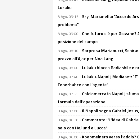
Lukaku
Sky, Marianella: "Accordo Ars
8 Ago, 09:15 -
problema"
Che futuro c'è per Giovane? Al
8 Ago, 09:00 -
posizione del campo
Sorpresa Marianucci, Schira: "
8 Ago, 08:10 -
prezzo all'Ajax per Noa Lang
Lukaku blocca Badiashile e no
8 Ago, 08:00 -
Lukaku-Napoli, Mediaset: "E' f
8 Ago, 07:40 -
Fenerbahce con l'agente"
Calciomercato Napoli, sfuma 
8 Ago, 07:25 -
formula dell'operazione
Il Napoli sogna Gabriel Jesu
8 Ago, 07:00 -
Cammaroto: "L’idea di Gabrie
8 Ago, 06:30 -
solo con Hojlund e Lucca"
Koopmeiners verso l'addio? C'è
8 Ago, 06:00 -