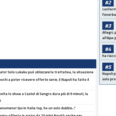
#2
conferma
Fenerb
#3
Allegri,
all'Ajax
#4
ha riacce
#5
cato! Solo Lukaku può
sbloccare
la trattativa, la situazione
Napoli p
solo pr
ochi a poter ricevere offerte serie, il Napoli ha fatto il
olta lo show a Castel di Sangro dura più di 9 minuti, la
i
enomeno! Qui in Italia top, ho un solo dubbio..."
isa: offerta in arrivo da 20 mln! Novità anche per