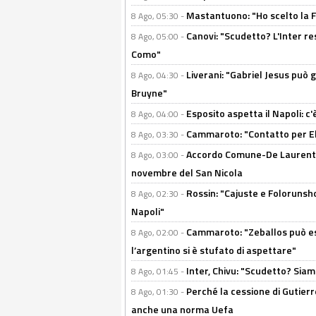
Mastantuono: "Ho scelto la Fi
8 Ago, 05:30 -
Canovi: "Scudetto? L'Inter re
8 Ago, 05:00 -
Como"
Liverani: "Gabriel Jesus può g
8 Ago, 04:30 -
Bruyne"
Esposito aspetta il Napoli: c
8 Ago, 04:00 -
Cammaroto: "Contatto per Elm
8 Ago, 03:30 -
Accordo Comune-De Laurentiis
8 Ago, 03:00 -
novembre del San Nicola
Rossin: "Cajuste e Folorunsh
8 Ago, 02:30 -
Napoli"
Cammaroto: "Zeballos può esse
8 Ago, 02:00 -
l’argentino si è stufato di aspettare"
Inter, Chivu: "Scudetto? Siam
8 Ago, 01:45 -
Perché la cessione di Gutierre
8 Ago, 01:30 -
anche una norma Uefa