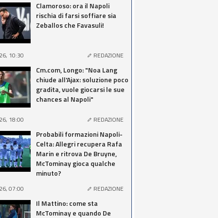
Clamoroso: ora il Napoli
rischia di farsi soffiare sia
Zeballos che Favasuli!
26, 10:30
REDAZIONE
Cm.com, Longo: "Noa Lang
chiude all'Ajax: soluzione poco
gradita, vuole giocarsi le sue
chances al Napoli"
26, 18:00
REDAZIONE
Probabili formazioni Napoli-
Celta: Allegri recupera Rafa
Marin e ritrova De Bruyne,
McTominay gioca qualche
minuto?
26, 07:00
REDAZIONE
Il Mattino: come sta
McTominay e quando De