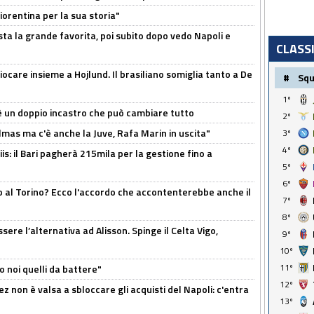
orentina per la sua storia"
sta la grande favorita, poi subito dopo vedo Napoli e
CLASS
iocare insieme a Hojlund. Il brasiliano somiglia tanto a De
#
Sq
1º
'è un doppio incastro che può cambiare tutto
2º
as ma c'è anche la Juve, Rafa Marin in uscita"
3º
4º
: il Bari pagherà 215mila per la gestione fino a
5º
6º
o al Torino? Ecco l'accordo che accontenterebbe anche il
7º
8º
re l’alternativa ad Alisson. Spinge il Celta Vigo,
9º
10º
11º
o noi quelli da battere"
12º
z non è valsa a sbloccare gli acquisti del Napoli: c'entra
13º