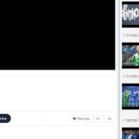
07/08/
07/08/
🖶 Stampa
A−
A+
rite
08/08/