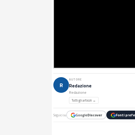
AUTORE
R
Redazione
Redazione
Tutti gli articoli →
Google
Discover
Fonti prefe
Seguici su