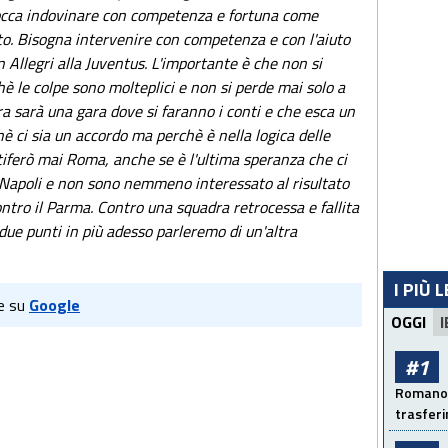
tocca indovinare con competenza e fortuna come
tto. Bisogna intervenire con competenza e con l'aiuto
 Allegri alla Juventus. L'importante è che non si
è le colpe sono molteplici e non si perde mai solo a
a sarà una gara dove si faranno i conti e che esca un
 ci sia un accordo ma perchè è nella logica delle
tiferò mai Roma, anche se è l'ultima speranza che ci
l Napoli e non sono nemmeno interessato al risultato
ntro il Parma. Contro una squadra retrocessa e fallita
due punti in più adesso parleremo di un'altra
I PIÙ 
e su
Google
OGGI
I
#1
Romano: 
trasfer