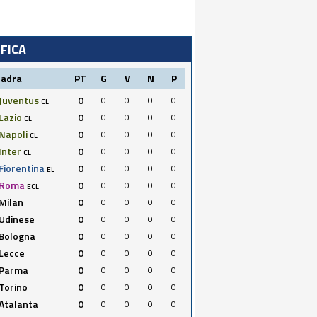
IFICA
uadra
PT
G
V
N
P
Juventus
0
0
0
0
0
CL
Lazio
0
0
0
0
0
CL
Napoli
0
0
0
0
0
CL
Inter
0
0
0
0
0
CL
Fiorentina
0
0
0
0
0
EL
Roma
0
0
0
0
0
ECL
Milan
0
0
0
0
0
Udinese
0
0
0
0
0
Bologna
0
0
0
0
0
Lecce
0
0
0
0
0
Parma
0
0
0
0
0
Torino
0
0
0
0
0
Atalanta
0
0
0
0
0