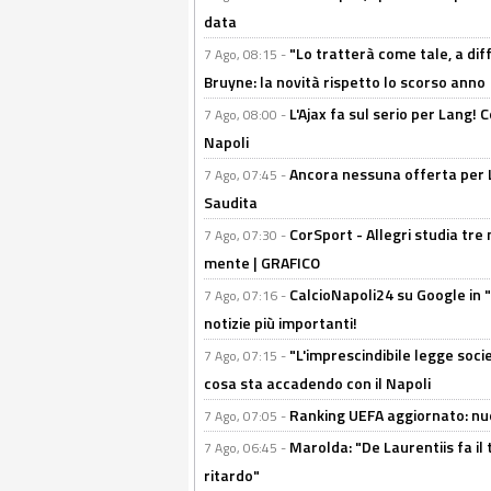
data
"Lo tratterà come tale, a dif
7 Ago, 08:15 -
Bruyne: la novità rispetto lo scorso anno
L'Ajax fa sul serio per Lang! C
7 Ago, 08:00 -
Napoli
Ancora nessuna offerta per Lu
7 Ago, 07:45 -
Saudita
CorSport - Allegri studia tre 
7 Ago, 07:30 -
mente | GRAFICO
CalcioNapoli24 su Google in "
7 Ago, 07:16 -
notizie più importanti!
"L'imprescindibile legge socie
7 Ago, 07:15 -
cosa sta accadendo con il Napoli
Ranking UEFA aggiornato: nuov
7 Ago, 07:05 -
Marolda: "De Laurentiis fa il 
7 Ago, 06:45 -
ritardo"