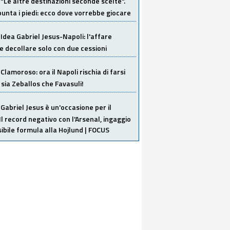
"Le altre destinazioni seconde scelte".
unta i piedi: ecco dove vorrebbe giocare
Idea Gabriel Jesus-Napoli: l'affare
 decollare solo con due cessioni
Clamoroso: ora il Napoli rischia di farsi
 sia Zeballos che Favasuli!
Gabriel Jesus è un'occasione per il
Il record negativo con l'Arsenal, ingaggio
sibile formula alla Hojlund | FOCUS