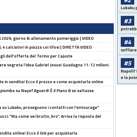
Lukaku p
#3
potrebbe
li 2026, giorno 8: allenamento pomeriggio | VIDEO
#4
, 4 calciatori in piazza coi tifosi | DIRETTA VIDEO
soffiare
gli dell'offerta del Torino per Cajuste
#5
nere segreta l'idea Gabriel Jesus! Guadagna 11-12 milioni
Napoli? 
e la pos
e in vendita! Ecco il prezzo e come acquistarla online
li piomba su Nayef Aguerd! È il Piano B se saltasse
a su Lukaku, proseguono i contatti con l'entourage"
cci: "Ma come sei brutto, bro". Arriva la risposta del
ndita online! Ecco il link per acquistarla