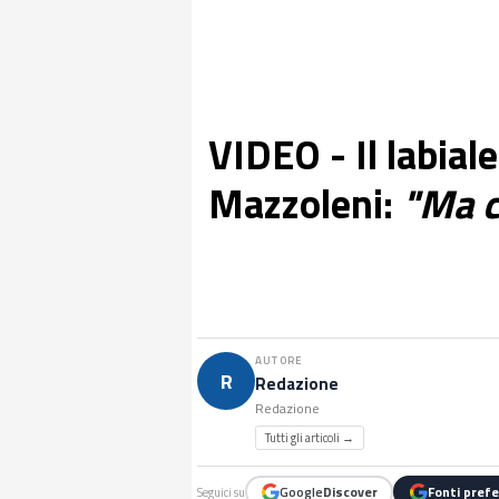
VIDEO - Il labial
Mazzoleni:
"Ma c
AUTORE
R
Redazione
Redazione
Tutti gli articoli →
Google
Discover
Fonti prefe
Seguici su