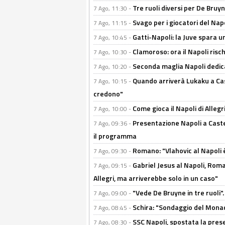
Tre ruoli diversi per De Bru
7 Ago, 11:30 -
Svago per i giocatori del Nap
7 Ago, 11:15 -
Gatti-Napoli: la Juve spara 
7 Ago, 10:45 -
Clamoroso: ora il Napoli risch
7 Ago, 10:30 -
Seconda maglia Napoli dedica
7 Ago, 10:20 -
Quando arriverà Lukaku a Cast
7 Ago, 10:15 -
credono"
Come gioca il Napoli di Alleg
7 Ago, 10:00 -
Presentazione Napoli a Castel
7 Ago, 09:36 -
il programma
Romano: "Vlahovic al Napoli 
7 Ago, 09:30 -
Gabriel Jesus al Napoli, Rom
7 Ago, 09:15 -
Allegri, ma arriverebbe solo in un caso"
"Vede De Bruyne in tre ruoli".
7 Ago, 09:00 -
Schira: "Sondaggio del Monac
7 Ago, 08:45 -
SSC Napoli, spostata la pres
7 Ago, 08:30 -