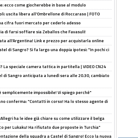
yne: ecco come giocherebbe in base al modulo
oli: uscita libera all'Ombrellone di Roccaraso | FOTO
una cifra fuori mercato per cederlo adesso
ia di farsi soffiare sia Zeballos che Favasuli!
ta all'Argentina! Link e prezzo per acquistarla online
el di Sangro? Si fa largo una doppia ipotesi: "In pochi ci
ri? La speciale camera tattica in partitella | VIDEO CN24
 di Sangro anticipata a lunedì sera alle 20.30, cambiato
è semplicemente impossibile! Vi spiego perché"
ano conferma: "Contatti in corso! Ha lo stesso agente di
 Allegri ha le idee già chiare su come utilizzare il belga
o per Lukaku! Ha rifiutato due proposte in Turchia"
entazione della squadra a Castel di Sangro! Ecco la nuova