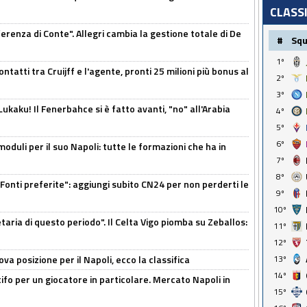
CLASS
ferenza di Conte". Allegri cambia la gestione totale di De
#
Sq
1º
ontatti tra Cruijff e l'agente, pronti 25 milioni più bonus al
2º
3º
kaku! Il Fenerbahce si è fatto avanti, "no" all'Arabia
4º
5º
6º
moduli per il suo Napoli: tutte le formazioni che ha in
7º
8º
Fonti preferite": aggiungi subito CN24 per non perderti le
9º
10º
taria di questo periodo". Il Celta Vigo piomba su Zeballos:
11º
12º
a posizione per il Napoli, ecco la classifica
13º
14º
tifo per un giocatore in particolare. Mercato Napoli in
15º