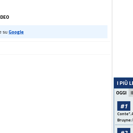
IDEO
e su
Google
I PIÙ 
OGGI
I
#1
Conte". 
Bruyne: 
#2