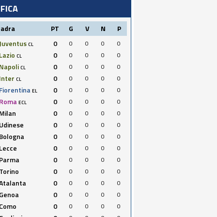
IFICA
uadra
PT
G
V
N
P
Juventus
0
0
0
0
0
CL
Lazio
0
0
0
0
0
CL
Napoli
0
0
0
0
0
CL
Inter
0
0
0
0
0
CL
Fiorentina
0
0
0
0
0
EL
Roma
0
0
0
0
0
ECL
Milan
0
0
0
0
0
Udinese
0
0
0
0
0
Bologna
0
0
0
0
0
Lecce
0
0
0
0
0
Parma
0
0
0
0
0
Torino
0
0
0
0
0
Atalanta
0
0
0
0
0
Genoa
0
0
0
0
0
Como
0
0
0
0
0