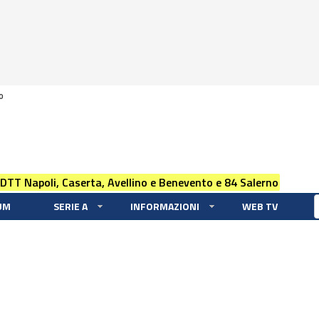
0
 DTT Napoli, Caserta, Avellino e Benevento e 84 Salerno
UM
SERIE A
INFORMAZIONI
WEB TV