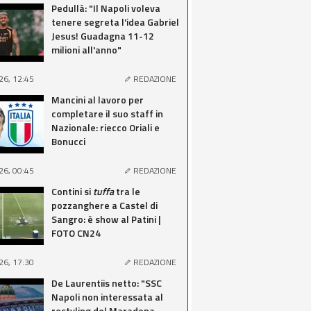
Pedullà: "Il Napoli voleva
tenere segreta l'idea Gabriel
Jesus! Guadagna 11-12
milioni all'anno"
26, 12:45
REDAZIONE
Mancini al lavoro per
completare il suo staff in
Nazionale: riecco Oriali e
Bonucci
26, 00:45
REDAZIONE
Contini si
tuffa
tra le
pozzanghere a Castel di
Sangro: è show al Patini |
FOTO CN24
26, 17:30
REDAZIONE
De Laurentiis netto: "SSC
Napoli non interessata al
restyling del Maradona,