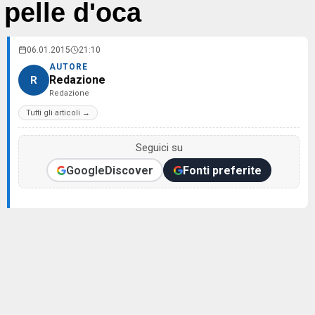
pelle d'oca
06.01.2015
21:10
AUTORE
Redazione
R
Redazione
Tutti gli articoli →
Seguici su
Google
Discover
Fonti preferite