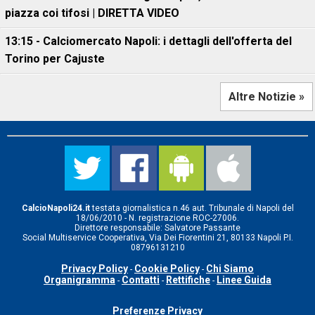
piazza coi tifosi | DIRETTA VIDEO
13:15 - Calciomercato Napoli: i dettagli dell'offerta del
Torino per Cajuste
Altre Notizie »
CalcioNapoli24.it
testata giornalistica n.46 aut. Tribunale di Napoli del
18/06/2010 - N. registrazione ROC-27006.
Direttore responsabile: Salvatore Passante
Social Multiservice Cooperativa, Via Dei Fiorentini 21, 80133 Napoli P.I.
08796131210
Privacy Policy
Cookie Policy
Chi Siamo
-
-
Organigramma
Contatti
Rettifiche
Linee Guida
-
-
-
Preferenze Privacy