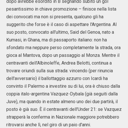
dopo avrebbe esordito in B segnando subito un gol
pesantissimo in chiave promozione – finisce nella lista
dei convocati ma non si presenta, qualcuno gli ha
suggerito che forse è il caso di aspettare l'Argentina. Al
suo posto, convocato all'ultimo, Said del Genoa, nato a
Kumasi, in Ghana, ma di passaporto italiano: non ha
sfondato ma neppure perso completamente la strada, ora
gioca al Mantova, dopo un passaggio al Monza. Mentre il
centravanti dell'Albinoleffe, Andrea Belotti, continua a
trovare oriundi sulla sua strada: vincendo (per rinuncia
dell'avversario) il ballottaggio azzurro con Icardi ha
convinto il Palermo a investire su di lui, ora è chiuso dalla
coppia italo-argentina Vazquez-Dybala (già seguiti dalla
Juve), ma quando in estate almeno uno dei due partirà, il
posto è già suo. È il centravanti dell'Under 21: se Vazquez
strapperà la conferma in Nazionale maggiore potrebbero
ritrovarsi anche lì, nel giro di un paio d'anni.