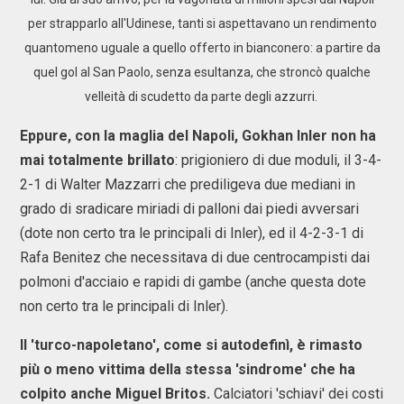
per strapparlo all'Udinese, tanti si aspettavano un rendimento
quantomeno uguale a quello offerto in bianconero: a partire da
quel gol al San Paolo, senza esultanza, che stroncò qualche
velleità di scudetto da parte degli azzurri.
Eppure, con la maglia del Napoli, Gokhan Inler non ha
mai totalmente brillato
: prigioniero di due moduli, il 3-4-
2-1 di Walter Mazzarri che prediligeva due mediani in
grado di sradicare miriadi di palloni dai piedi avversari
(dote non certo tra le principali di Inler), ed il 4-2-3-1 di
Rafa Benitez che necessitava di due centrocampisti dai
polmoni d'acciaio e rapidi di gambe (anche questa dote
non certo tra le principali di Inler).
Il 'turco-napoletano', come si autodefinì, è rimasto
più o meno vittima della stessa 'sindrome' che ha
colpito anche Miguel Britos.
Calciatori 'schiavi' dei costi