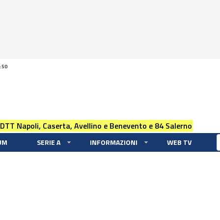
:50
 DTT Napoli, Caserta, Avellino e Benevento e 84 Salerno
UM
SERIE A
INFORMAZIONI
WEB TV