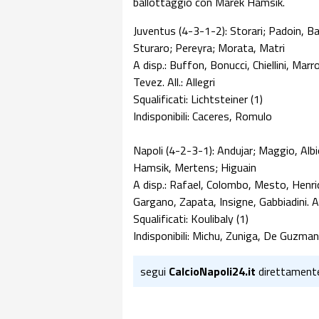
ballottaggio con Marek Hamsik.
Juventus (4-3-1-2): Storari; Padoin, B
Sturaro; Pereyra; Morata, Matri
A disp.: Buffon, Bonucci, Chiellini, Mar
Tevez. All.: Allegri
Squalificati: Lichtsteiner (1)
Indisponibili: Caceres, Romulo
Napoli (4-2-3-1): Andujar; Maggio, Albio
Hamsik, Mertens; Higuain
A disp.: Rafael, Colombo, Mesto, Henriq
Gargano, Zapata, Insigne, Gabbiadini. Al
Squalificati: Koulibaly (1)
Indisponibili: Michu, Zuniga, De Guzman
segui
CalcioNapoli24.it
direttament