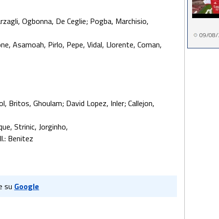
arzagli, Ogbonna, De Ceglie; Pogba, Marchisio,
09/08/
rone, Asamoah, Pirlo, Pepe, Vidal, Llorente, Coman,
l, Britos, Ghoulam; David Lopez, Inler; Callejon,
ue, Strinic, Jorginho,
l.: Benitez
e su
Google