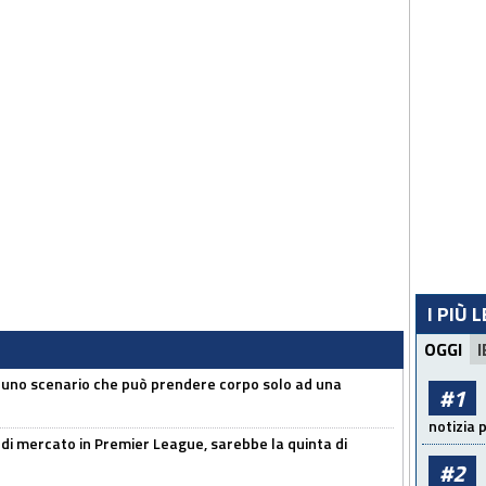
I PIÙ 
OGGI
I
 uno scenario che può prendere corpo solo ad una
#1
notizia 
 di mercato in Premier League, sarebbe la quinta di
#2