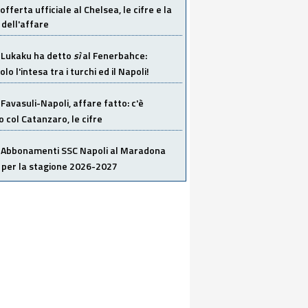
offerta ufficiale al Chelsea, le cifre e la
dell'affare
Lukaku ha detto
sì
al Fenerbahce:
o l'intesa tra i turchi ed il Napoli!
Favasuli-Napoli, affare fatto: c'è
o col Catanzaro, le cifre
Abbonamenti SSC Napoli al Maradona
 per la stagione 2026-2027