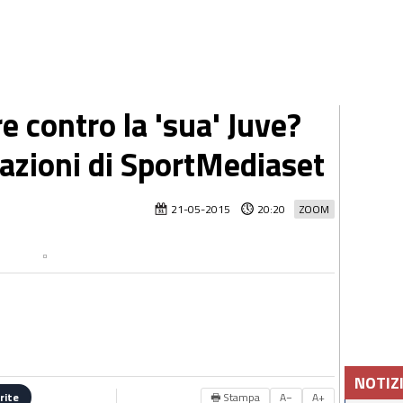
re contro la 'sua' Juve?
mazioni di SportMediaset
21-05-2015
20:20
ZOOM
NOTIZ
🖶 Stampa
A−
A+
rite