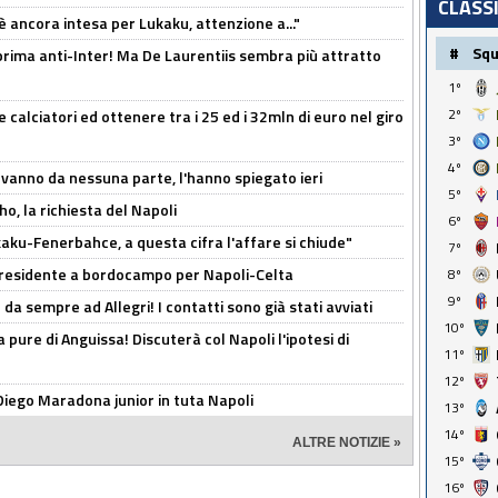
CLASS
'è ancora intesa per Lukaku, attenzione a..."
#
Sq
a prima anti-Inter! Ma De Laurentiis sembra più attratto
1º
2º
 calciatori ed ottenere tra i 25 ed i 32mln di euro nel giro
3º
4º
 vanno da nessuna parte, l'hanno spiegato ieri
5º
o, la richiesta del Napoli
6º
aku-Fenerbahce, a questa cifra l'affare si chiude"
7º
 Presidente a bordocampo per Napoli-Celta
8º
9º
da sempre ad Allegri! I contatti sono già stati avviati
10º
a pure di Anguissa! Discuterà col Napoli l'ipotesi di
11º
12º
Diego Maradona junior in tuta Napoli
13º
14º
ALTRE NOTIZIE »
15º
16º