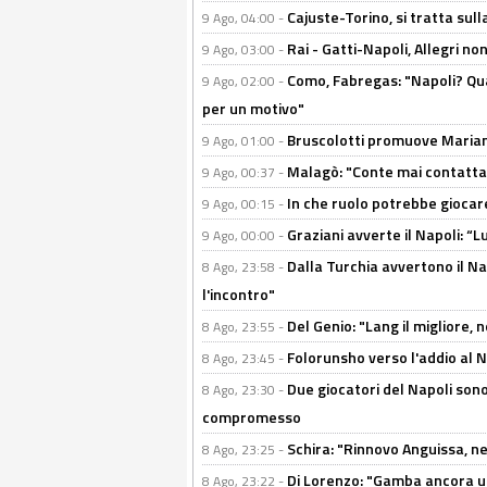
Cajuste-Torino, si tratta sull
9 Ago, 04:00 -
Rai - Gatti-Napoli, Allegri no
9 Ago, 03:00 -
Como, Fabregas: "Napoli? Qua
9 Ago, 02:00 -
per un motivo"
Bruscolotti promuove Marianu
9 Ago, 01:00 -
Malagò: "Conte mai contattato
9 Ago, 00:37 -
In che ruolo potrebbe giocare
9 Ago, 00:15 -
Graziani avverte il Napoli: “Lu
9 Ago, 00:00 -
Dalla Turchia avvertono il Na
8 Ago, 23:58 -
l'incontro"
Del Genio: "Lang il migliore, 
8 Ago, 23:55 -
Folorunsho verso l'addio al Na
8 Ago, 23:45 -
Due giocatori del Napoli sono
8 Ago, 23:30 -
compromesso
Schira: "Rinnovo Anguissa, neg
8 Ago, 23:25 -
Di Lorenzo: "Gamba ancora u
8 Ago, 23:22 -