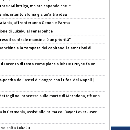
tore? Mi intriga, ma sto capendo che..."
shile, intanto sfuma già un'altra idea
e Catania, affronteranno Genoa e Parma
sione di Lukaku al Fenerbahce
reso il centrale mancino, è un priorità"
 panchina e la zampata del capitano: le emozioni di
Di Lorenzo di testa come piace a lui! De Bruyne fa un
t-partita da Castel di Sangro con i tifosi del Napoli |
ettagli nel processo sulla morte di Maradona, c'è una
a in Germania, assist alla prima col Bayer Leverkusen |
B se salta Lukaku