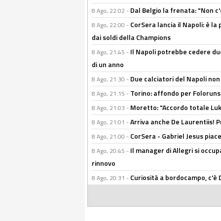
Dal Belgio la frenata: "Non c
8 Ago, 22:02 -
CorSera lancia il Napoli: è l
8 Ago, 22:00 -
dai soldi della Champions
Il Napoli potrebbe cedere due
8 Ago, 21:45 -
di un anno
Due calciatori del Napoli non
8 Ago, 21:30 -
Torino: affondo per Folorunsh
8 Ago, 21:15 -
Moretto: "Accordo totale Luk
8 Ago, 21:03 -
Arriva anche De Laurentiis!
8 Ago, 21:01 -
CorSera - Gabriel Jesus piace 
8 Ago, 21:00 -
Il manager di Allegri si occup
8 Ago, 20:45 -
rinnovo
Curiosità a bordocampo, c'è 
8 Ago, 20:31 -