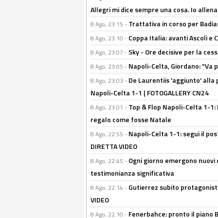
Allegri mi dice sempre una cosa. Io allena
Trattativa in corso per Badia
8 Ago, 23:15 -
Coppa Italia: avanti Ascoli 
8 Ago, 23:10 -
Sky - Ore decisive per la ces
8 Ago, 23:07 -
Napoli-Celta, Giordano: "Va p
8 Ago, 23:05 -
De Laurentiis 'aggiunto' alla
8 Ago, 23:03 -
Napoli-Celta 1-1 | FOTOGALLERY CN24
Top & Flop Napoli-Celta 1-1: 
8 Ago, 23:01 -
regalo come fosse Natale
Napoli-Celta 1-1: segui il pos
8 Ago, 22:55 -
DIRETTA VIDEO
Ogni giorno emergono nuovi d
8 Ago, 22:45 -
testimonianza significativa
Gutierrez subito protagonist
8 Ago, 22:14 -
VIDEO
Fenerbahce: pronto il piano 
8 Ago, 22:10 -