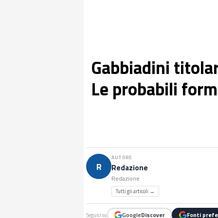
Gabbiadini titola
Le probabili for
AUTORE
R
Redazione
Redazione
Tutti gli articoli →
Google
Discover
Fonti prefe
Seguici su