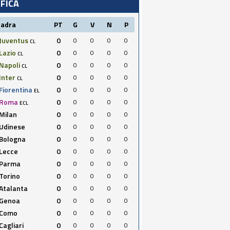
IFICA
uadra
PT
G
V
N
P
Juventus
0
0
0
0
0
CL
Lazio
0
0
0
0
0
CL
Napoli
0
0
0
0
0
CL
Inter
0
0
0
0
0
CL
Fiorentina
0
0
0
0
0
EL
Roma
0
0
0
0
0
ECL
Milan
0
0
0
0
0
Udinese
0
0
0
0
0
Bologna
0
0
0
0
0
Lecce
0
0
0
0
0
Parma
0
0
0
0
0
Torino
0
0
0
0
0
Atalanta
0
0
0
0
0
Genoa
0
0
0
0
0
Como
0
0
0
0
0
Cagliari
0
0
0
0
0