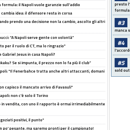
presto l'
a formula: il Napoli vuole garanzie sull'addio
formula 
n cambia idea: il difensore resta in corsa
#3
ndo prendo una decisione non la cambio, ascolto gli altri
manca sol
cci: “A Napoli serve gente con volontà”
#4
 per il ruolo di CT, ma lo ringrazio"
l'accord
 Gabriel Jesus in casa Napoli?
#5
kaku? Se si impunta, il prezzo non lo fa più il club”
sold out
poli: "Il Fenerbahce tratta anche altri attaccanti, domani
non capisco il mancato arrivo di Favasuli"
poli: non c'è solo il Torino
 in vendita, con uno il rapporto è ormai irrimediabilmente
oziati positivi, il punto"
n po' pesante, ma saremo pronti per il campionato!