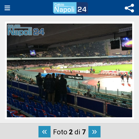
«
»
Foto
2
di
7