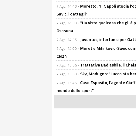
Moretto: "Il Napoli studia l’o
7 Ago, 14:43 -
Savic, i dettagli"
"Ha visto qualcosa che gli è 
7 Ago, 14:30 -
Osasuna
Juventus, infortunio per Gatti
7 Ago, 14:15 -
Meret e Milinkovic-Savic come
7 Ago, 14:00 -
CN24
Trattativa Badiashile: il Chel
7 Ago, 13:56 -
Sky, Modugno: "Lucca sta ben
7 Ago, 13:50 -
Caso Esposito, l'agente Giuff
7 Ago, 13:45 -
mondo dello sport"