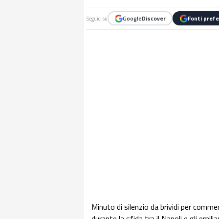
Google
Discover
Fonti prefe
Seguici su
Minuto di silenzio da brividi per comm
durante la sfida tra il Napoli e gli emili