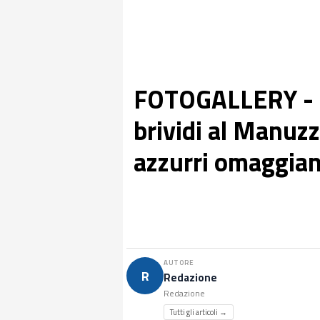
FOTOGALLERY - M
brividi al Manuzzi
azzurri omaggian
AUTORE
R
Redazione
Redazione
Tutti gli articoli →