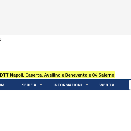
0
 DTT Napoli, Caserta, Avellino e Benevento e 84 Salerno
UM
SERIE A
INFORMAZIONI
WEB TV