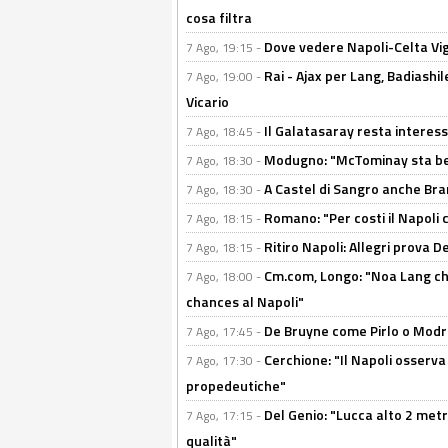
cosa filtra
Dove vedere Napoli-Celta Vig
7 Ago, 19:15 -
Rai - Ajax per Lang, Badiashil
7 Ago, 19:00 -
Vicario
Il Galatasaray resta interes
7 Ago, 18:45 -
Modugno: "McTominay sta ben
7 Ago, 18:30 -
A Castel di Sangro anche Bran
7 Ago, 18:30 -
Romano: "Per costi il Napoli 
7 Ago, 18:15 -
Ritiro Napoli: Allegri prova 
7 Ago, 18:15 -
Cm.com, Longo: "Noa Lang chiu
7 Ago, 18:00 -
chances al Napoli"
De Bruyne come Pirlo o Modric
7 Ago, 17:45 -
Cerchione: "Il Napoli osserv
7 Ago, 17:30 -
propedeutiche"
Del Genio: "Lucca alto 2 metri
7 Ago, 17:15 -
qualità"