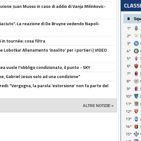
CLASS
pzione Juan Musso in caso di addio di Vanja Milinkovic-
#
Sq
piaciuto". La reazione di De Bruyne vedendo Napoli-
1º
2º
 in tournée: cosa filtra
3º
 Lobotka! Allenamento 'insolito' per i portieri | VIDEO
4º
5º
6º
sea vuole l'obbligo condizionato, il punto - SKY
7º
e, Gabriel Jesus solo ad una condizione"
8º
redi: "Vergogna, la parola 'estorsione' non fa parte del
9º
10º
11º
ALTRE NOTIZIE »
12º
13º
14º
15º