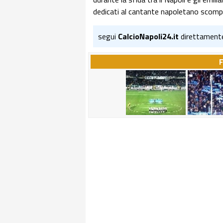
dedicati al cantante napoletano scompar
segui
CalcioNapoli24.it
direttament