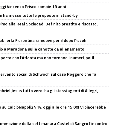
ggi Vincenzo Prisco compie 18 anni
 ha messo tutte le proposte in stand-by
imo alla Real Sociedad! Definito prestito e riscatto’.
ibile: la Fiorentina si muove per il dopo Piccoli
o a Maradona sulle canotte da allenamento!
erto con l'Atlanta ma non tornano i numeri, poi il
ntervento social di Schwoch sul caso Roggero che fa
iel Jesus tutto vero: ha gli stessi agenti di Allegri,
o su CalcioNapoli24 Tv, oggi alle ore 15:00! Vi piacerebbe
ammazione della settimana: a Castel di Sangro l'incontro