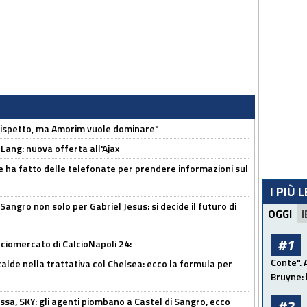
o rispetto, ma Amorim vuole dominare"
 Lang: nuova offerta all'Ajax
e ha fatto delle telefonate per prendere informazioni sul
I PIÙ 
 Sangro non solo per Gabriel Jesus: si decide il futuro di
OGGI
I
#1
ciomercato di CalcioNapoli 24:
Conte". 
calde nella trattativa col Chelsea: ecco la formula per
Bruyne: 
ssa, SKY: gli agenti piombano a Castel di Sangro, ecco
#2