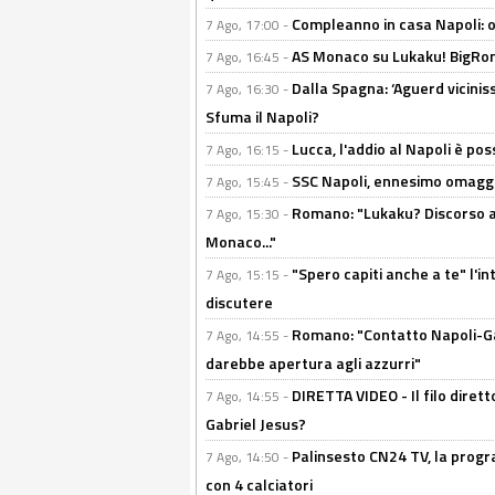
Compleanno in casa Napoli: o
7 Ago, 17:00 -
AS Monaco su Lukaku! BigRom
7 Ago, 16:45 -
Dalla Spagna: ‘Aguerd viciniss
7 Ago, 16:30 -
Sfuma il Napoli?
Lucca, l'addio al Napoli è poss
7 Ago, 16:15 -
SSC Napoli, ennesimo omaggi
7 Ago, 15:45 -
Romano: "Lukaku? Discorso ap
7 Ago, 15:30 -
Monaco..."
"Spero capiti anche a te" l'i
7 Ago, 15:15 -
discutere
Romano: "Contatto Napoli-Gabr
7 Ago, 14:55 -
darebbe apertura agli azzurri"
DIRETTA VIDEO - Il filo dirett
7 Ago, 14:55 -
Gabriel Jesus?
Palinsesto CN24 TV, la progr
7 Ago, 14:50 -
con 4 calciatori