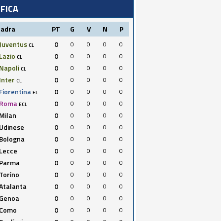
IFICA
uadra
PT
G
V
N
P
Juventus
0
0
0
0
0
CL
Lazio
0
0
0
0
0
CL
Napoli
0
0
0
0
0
CL
Inter
0
0
0
0
0
CL
Fiorentina
0
0
0
0
0
EL
Roma
0
0
0
0
0
ECL
Milan
0
0
0
0
0
Udinese
0
0
0
0
0
Bologna
0
0
0
0
0
Lecce
0
0
0
0
0
Parma
0
0
0
0
0
Torino
0
0
0
0
0
Atalanta
0
0
0
0
0
Genoa
0
0
0
0
0
Como
0
0
0
0
0