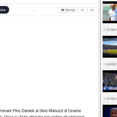
🖶 Stampa
A−
A+
rite
07/08/
06/08/
07/08/
emorare Pino Daniele al Dino Manuzzi di Cesena
ani. Clicca su foto allegate per vedere gli striscioni