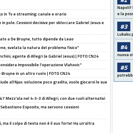
Napoli? 
e la pos
o in Tv e streaming: canale e orario
e in pole. Cessioni decisive per sbloccare Gabriel Jesus e
#3
Lukaku p
sato a De Bruyne, tutto dipende da Leao
#4
e, svelata la natura del problema fisico"
nuova of
chini, agente di Allegri (e Gabriel Jesus) | FOTO CN24
considera impossibile l'operazione Vlahovic"
#5
De Bruyne in un altro ruolo | FOTO CN24
potrebbe
de all'Ajax: soluzione poco gradita, vuole giocarsi le sue
? Mezz'ala nel 4-3-3 di Allegri, con due ruoli alternativi
a Sebastiano Esposito, ma servono cessioni
, ma il colpo di testa non è il suo forte! Ha un'altra