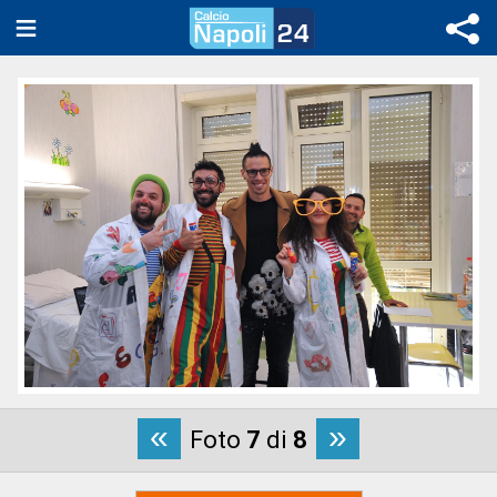
«
»
Foto
7
di
8