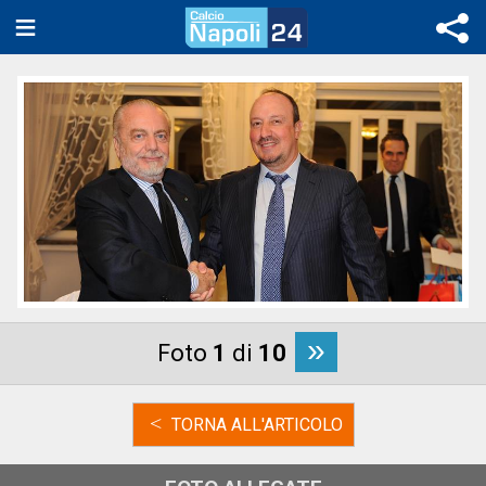
»
Foto
1
di
10
<
TORNA ALL'ARTICOLO