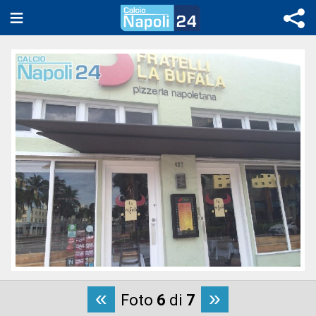
«
»
Foto
6
di
7