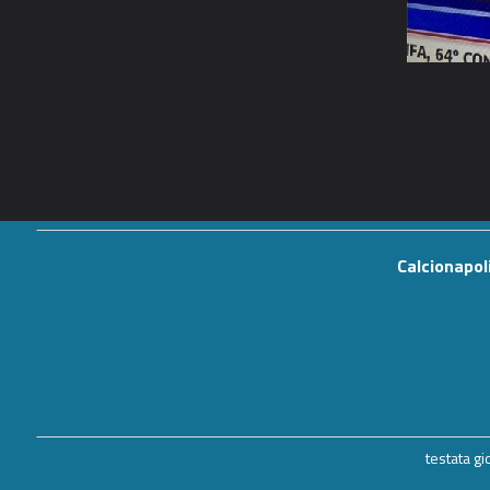
Calcionapol
testata g