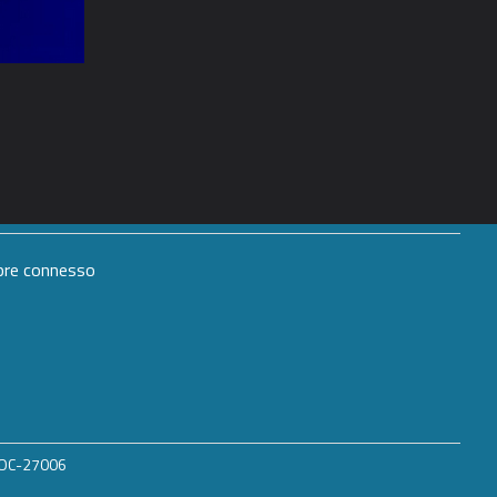
mpre connesso
 ROC-27006