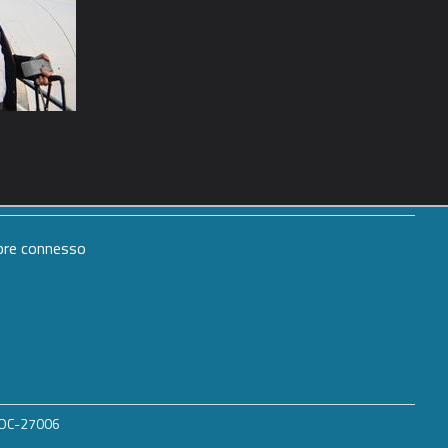
mpre connesso
 ROC-27006