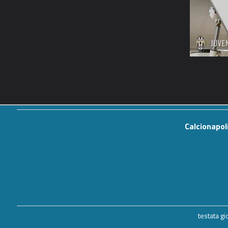
Calcionapol
testata g