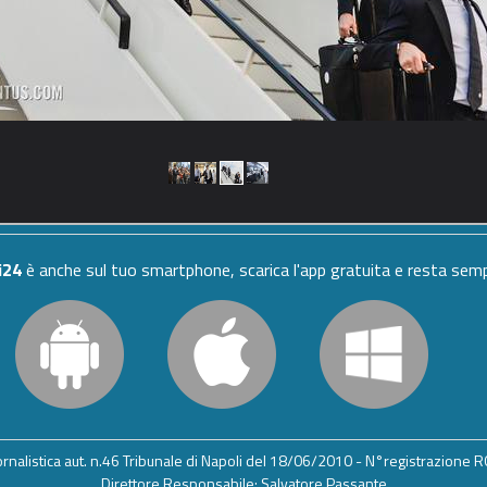
i24
è anche sul tuo smartphone, scarica l'app gratuita e resta se
iornalistica aut. n.46 Tribunale di Napoli del 18/06/2010 - N°registrazione
Direttore Responsabile: Salvatore Passante