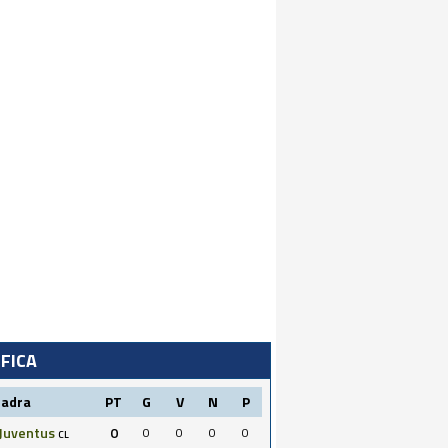
IFICA
uadra
PT
G
V
N
P
Juventus
0
0
0
0
0
CL