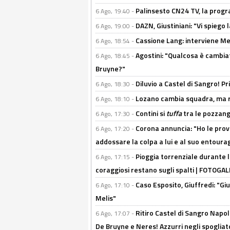
Palinsesto CN24 TV, la prog
6 Ago, 19:40 -
DAZN, Giustiniani: "Vi spiego 
6 Ago, 19:00 -
Cassione Lang: interviene Me
6 Ago, 18:54 -
Agostini: "Qualcosa è cambiat
6 Ago, 18:45 -
Bruyne?"
Diluvio a Castel di Sangro! P
6 Ago, 18:30 -
Lozano cambia squadra, ma re
6 Ago, 18:10 -
Contini si
tuffa
tra le pozzang
6 Ago, 17:30 -
Corona annuncia: "Ho le prove
6 Ago, 17:20 -
addossare la colpa a lui e al suo entoura
Pioggia torrenziale durante l
6 Ago, 17:15 -
coraggiosi restano sugli spalti | FOTOG
Caso Esposito, Giuffredi: "Giu
6 Ago, 17:10 -
Melis"
Ritiro Castel di Sangro Napoli
6 Ago, 17:07 -
De Bruyne e Neres! Azzurri negli spogliatoi