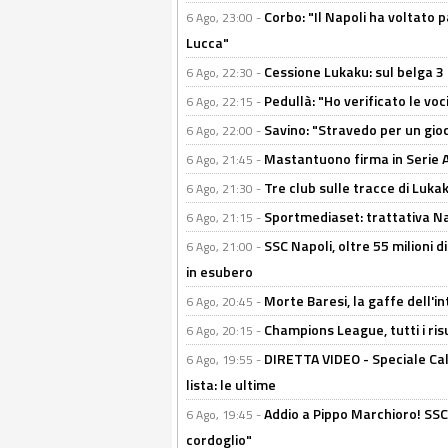
Corbo: "Il Napoli ha voltato 
6 Ago, 23:00 -
Lucca"
Cessione Lukaku: sul belga 3 
6 Ago, 22:30 -
Pedullà: "Ho verificato le vo
6 Ago, 22:15 -
Savino: "Stravedo per un gio
6 Ago, 22:00 -
Mastantuono firma in Serie A, 
6 Ago, 21:45 -
Tre club sulle tracce di Luka
6 Ago, 21:30 -
Sportmediaset: trattativa Nap
6 Ago, 21:15 -
SSC Napoli, oltre 55 milioni d
6 Ago, 21:00 -
in esubero
Morte Baresi, la gaffe dell'i
6 Ago, 20:45 -
Champions League, tutti i ris
6 Ago, 20:15 -
DIRETTA VIDEO - Speciale Cal
6 Ago, 19:55 -
lista: le ultime
Addio a Pippo Marchioro! SSC N
6 Ago, 19:45 -
cordoglio"