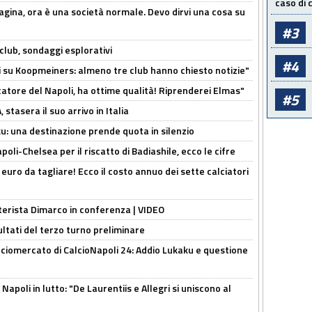
caso di
pagina, ora è una società normale. Devo dirvi una cosa su
#3
club, sondaggi esplorativi
#4
ci su Koopmeiners: almeno tre club hanno chiesto notizie"
catore del Napoli, ha ottime qualità! Riprenderei Elmas"
#5
stasera il suo arrivo in Italia
ku: una destinazione prende quota in silenzio
oli-Chelsea per il riscatto di Badiashile, ecco le cifre
i euro da tagliare! Ecco il costo annuo dei sette calciatori
nterista Dimarco in conferenza | VIDEO
ultati del terzo turno preliminare
ciomercato di CalcioNapoli 24: Addio Lukaku e questione
apoli in lutto: "De Laurentiis e Allegri si uniscono al