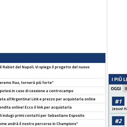
 il Rabiot del Napoli. Vi spiego il progetto del nuovo
I PIÙ 
zeremo Rao, tornerà più forte"
OGGI
I
 Ipotesi in caso di cessione a centrocampo
ta all'Argentina! Link e prezzo per acquistarla online
#1
ndita online! Ecco il link per acquistarla
Jesus! H
li indugi: primi contatti per Sebastiano Esposito
#2
ome andrà il nostro percorso in Champions"