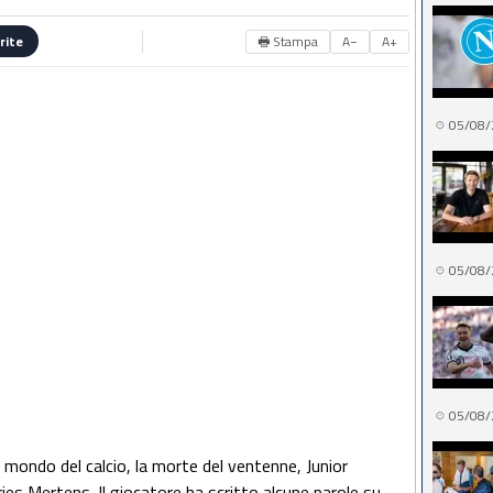
🖶 Stampa
A−
A+
rite
05/08/
05/08/
05/08/
l mondo del calcio, la morte del ventenne, Junior
es Mertens. Il giocatore ha scritto alcune parole su