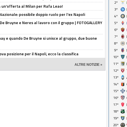
2º
 un'offerta al Milan per Rafa Leao!
3º
Nazionale: possibile doppio ruolo per l'ex Napoli
4º
 De Bruyne e Neres al lavoro con il gruppo | FOTOGALLERY
5º
6º
7º
nay e quando De Bruyne si unisce al gruppo, due buone
8º
9º
a posizione per il Napoli, ecco la classifica
10º
11º
ALTRE NOTIZIE »
12º
13º
14º
15º
16º
17º
18º
19º
20º