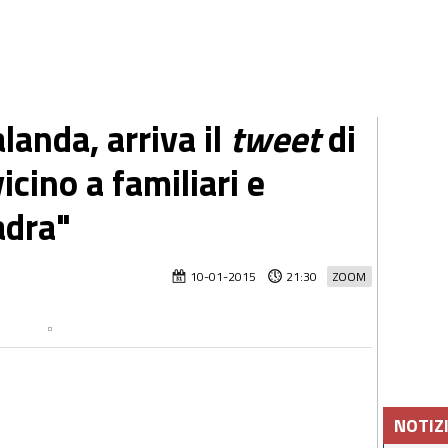
anda, arriva il
tweet
di
cino a familiari e
adra"
10-01-2015
21:30
ZOOM
NOTIZ