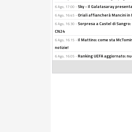
Sky - Il Galatasaray presenta
6 Ago, 17:00 -
Oriali affiancherà Mancini in 
6 Ago, 16:45 -
Sorpresa a Castel di Sangro:
6 Ago, 16:30 -
CN24
Il Mattino: come sta McTomi
6 Ago, 16:15 -
notizie!
Ranking UEFA aggiornato: nuov
6 Ago, 16:05 -