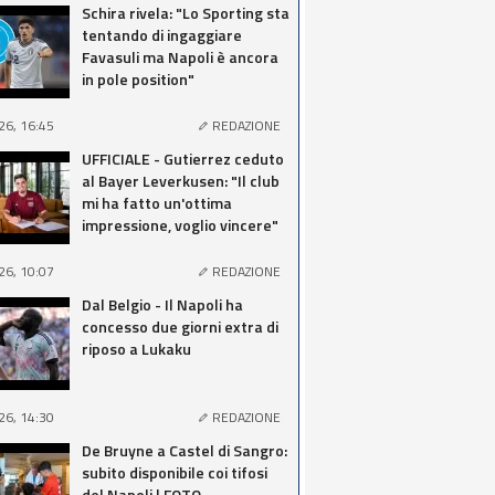
Schira rivela: "Lo Sporting sta
tentando di ingaggiare
Favasuli ma Napoli è ancora
in pole position"
26, 16:45
REDAZIONE
UFFICIALE - Gutierrez ceduto
al Bayer Leverkusen: "Il club
mi ha fatto un'ottima
impressione, voglio vincere"
26, 10:07
REDAZIONE
Dal Belgio - Il Napoli ha
concesso due giorni extra di
riposo a Lukaku
26, 14:30
REDAZIONE
De Bruyne a Castel di Sangro:
subito disponibile coi tifosi
del Napoli | FOTO