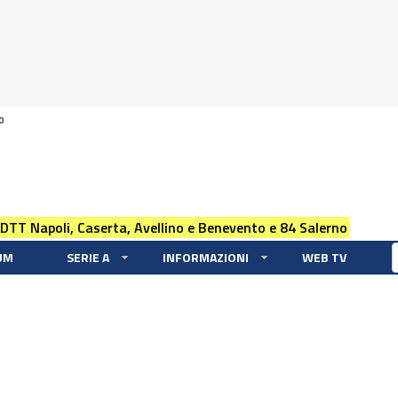
0
 DTT Napoli, Caserta, Avellino e Benevento e 84 Salerno
UM
SERIE A
INFORMAZIONI
WEB TV