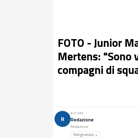
FOTO - Junior Mal
Mertens: "Sono vi
compagni di squ
AUTORE
R
Redazione
Redazione
Tutti gli articoli →