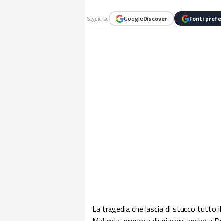
Google
Discover
Fonti prefe
Seguici su
La tragedia che lascia di stucco tutto i
Malanda, provoca dispiacere anche a Dri