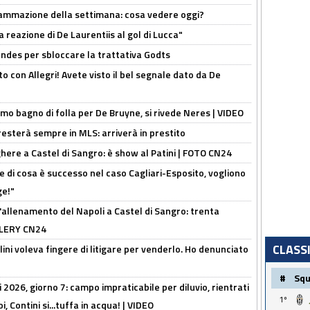
rammazione della settimana: cosa vedere oggi?
la reazione di De Laurentiis al gol di Lucca"
ndes per sbloccare la trattativa Godts
o con Allegri! Avete visto il bel segnale dato da De
rimo bagno di folla per De Bruyne, si rivede Neres | VIDEO
sterà sempre in MLS: arriverà in prestito
here a Castel di Sangro: è show al Patini | FOTO CN24
 di cosa è successo nel caso Cagliari-Esposito, vogliono
ge!"
'allenamento del Napoli a Castel di Sangro: trenta
ALLERY CN24
CLASS
lini voleva fingere di litigare per venderlo. Ho denunciato
#
Sq
 2026, giorno 7: campo impraticabile per diluvio, rientrati
1º
, Contini si...tuffa in acqua! | VIDEO