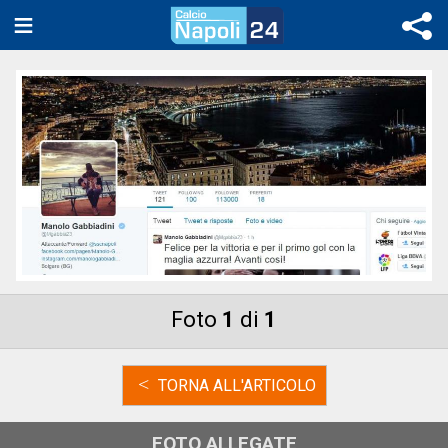
Foto
1
di
1
<
TORNA ALL'ARTICOLO
FOTO ALLEGATE