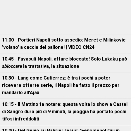
11:00 - Portieri Napoli sotto assedio: Meret e Milinkovic
'volano' a caccia del pallone! | VIDEO CN24
10:45 - Favasuli-Napoli, affare bloccato! Solo Lukaku può
sbloccare
la trattativa, la situazione
10:30 - Lang come Gutierrez: è tra i pochi a poter
ricevere offerte serie, il Napoli ha fatto il prezzo per
mandarlo all'Ajax
10:15 - Il Mattino fa notare: questa volta lo show a Castel
di Sangro dura più di 9 minuti, la pioggia ha portato pochi
tifosi infreddoliti
10:00 - Del Genio su Gabriel Jesus: "Fenomeno! Qui in