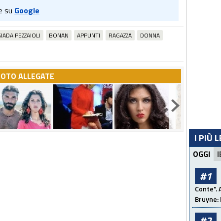
e su
Google
IADA PEZZAIOLI
BONAN
APPUNTI
RAGAZZA
DONNA
FOTO ALLEGATE
I PIÙ 
OGGI
I
#1
Conte". 
Bruyne: 
#2