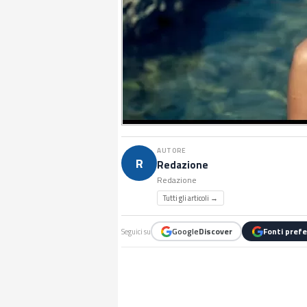
AUTORE
R
Redazione
Redazione
Tutti gli articoli →
Google
Discover
Fonti prefe
Seguici su