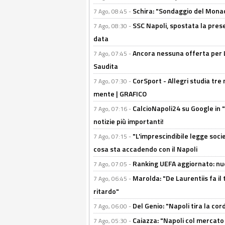
Schira: "Sondaggio del Monac
7 Ago, 08:45 -
SSC Napoli, spostata la pres
7 Ago, 08:30 -
data
Ancora nessuna offerta per Lu
7 Ago, 07:45 -
Saudita
CorSport - Allegri studia tre 
7 Ago, 07:30 -
mente | GRAFICO
CalcioNapoli24 su Google in "
7 Ago, 07:16 -
notizie più importanti!
"L'imprescindibile legge socie
7 Ago, 07:15 -
cosa sta accadendo con il Napoli
Ranking UEFA aggiornato: nuov
7 Ago, 07:05 -
Marolda: "De Laurentiis fa il 
7 Ago, 06:45 -
ritardo"
Del Genio: "Napoli tira la co
7 Ago, 06:00 -
Caiazza: "Napoli col mercato
7 Ago, 05:30 -