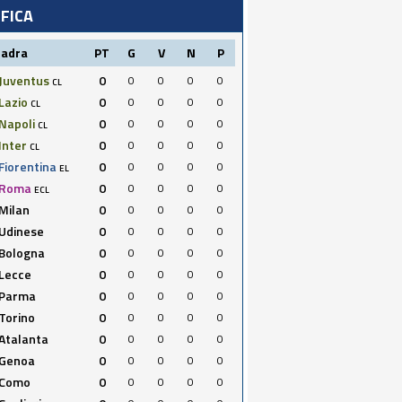
IFICA
uadra
PT
G
V
N
P
Juventus
0
0
0
0
0
CL
Lazio
0
0
0
0
0
CL
Napoli
0
0
0
0
0
CL
Inter
0
0
0
0
0
CL
Fiorentina
0
0
0
0
0
EL
Roma
0
0
0
0
0
ECL
Milan
0
0
0
0
0
Udinese
0
0
0
0
0
Bologna
0
0
0
0
0
Lecce
0
0
0
0
0
Parma
0
0
0
0
0
Torino
0
0
0
0
0
Atalanta
0
0
0
0
0
Genoa
0
0
0
0
0
Como
0
0
0
0
0