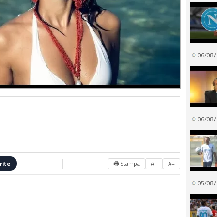
06/08/
06/08/
🖶 Stampa
A−
A+
rite
05/08/