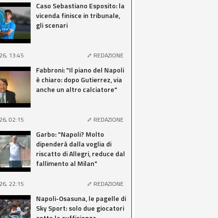
Caso Sebastiano Esposito: la
vicenda finisce in tribunale,
gli scenari
26, 13:45
REDAZIONE
Fabbroni: "Il piano del Napoli
è chiaro: dopo Gutierrez, via
anche un altro calciatore"
26, 02:15
REDAZIONE
Garbo: "Napoli? Molto
dipenderà dalla voglia di
riscatto di Allegri, reduce dal
fallimento al Milan"
26, 22:15
REDAZIONE
Napoli-Osasuna, le pagelle di
Sky Sport: solo due giocatori
sotto la sufficienza