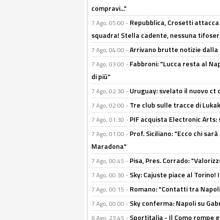
compravi..."
Repubblica, Crosetti attacca 
7 Ago, 05:00 -
squadra! Stella cadente, nessuna tifoseri
Arrivano brutte notizie dalla
7 Ago, 04:00 -
Fabbroni: "Lucca resta al Na
7 Ago, 03:00 -
di più"
Uruguay: svelato il nuovo ct d
7 Ago, 02:30 -
Tre club sulle tracce di Luka
7 Ago, 02:00 -
PIF acquista Electronic Arts: 
7 Ago, 01:30 -
Prof. Siciliano: "Ecco chi sarà
7 Ago, 01:00 -
Maradona"
Pisa, Pres. Corrado: "Valoriz
7 Ago, 00:45 -
Sky: Cajuste piace al Torino!
7 Ago, 00:30 -
Romano: "Contatti tra Napoli 
7 Ago, 00:15 -
Sky conferma: Napoli su Gabr
7 Ago, 00:00 -
Sportitalia - Il Como rompe g
6 Ago, 23:45 -