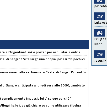
potrebbe
#3
Lukaku p
#4
Cruijff e
Napoli
ta all'Argentina! Link e prezzo per acquistarla online
#5
el di Sangro? Si fa largo una doppia ipotesi: "In pochi ci
Jesus! H
ammazione della settimana: a Castel di Sangro l'incontro
 di Sangro anticipata a lunedì sera alle 20.30, cambiato
è semplicemente impossibile! Vi spiego perché"
 Allegri ha le idee già chiare su come utilizzare il belga