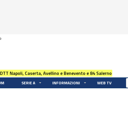
0
 DTT Napoli, Caserta, Avellino e Benevento e 84 Salerno
UM
SERIE A
INFORMAZIONI
WEB TV