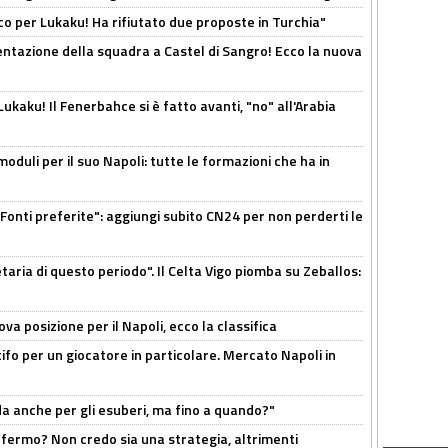
o per Lukaku! Ha rifiutato due proposte in Turchia"
entazione della squadra a Castel di Sangro! Ecco la nuova
kaku! Il Fenerbahce si è fatto avanti, "no" all'Arabia
moduli per il suo Napoli: tutte le formazioni che ha in
Fonti preferite": aggiungi subito CN24 per non perderti le
taria di questo periodo". Il Celta Vigo piomba su Zeballos:
a posizione per il Napoli, ecco la classifica
tifo per un giocatore in particolare. Mercato Napoli in
rda anche per gli esuberi, ma fino a quando?"
 fermo? Non credo sia una strategia, altrimenti