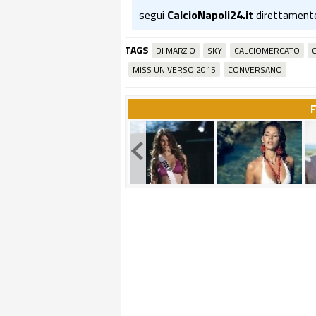
segui
CalcioNapoli24.it
direttament
TAGS
DI MARZIO
SKY
CALCIOMERCATO
G
MISS UNIVERSO 2015
CONVERSANO