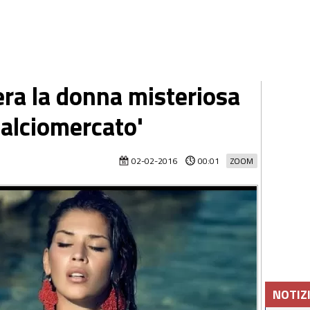
era la donna misteriosa
Calciomercato'
02-02-2016
00:01
ZOOM
NOTIZ