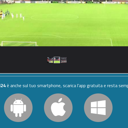
i24
è anche sul tuo smartphone, scarica l'app gratuita e resta se