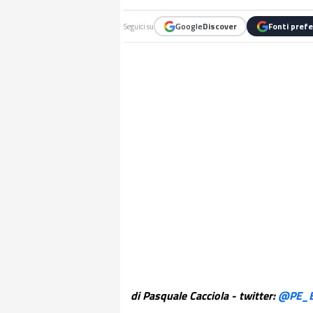
Google
Discover
Fonti prefe
Seguici su
di Pasquale Cacciola - twitter:
@PE_B