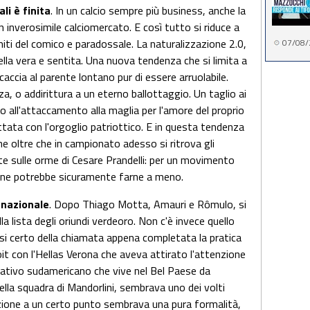
li è finita
. In un calcio sempre più business, anche la
 inverosimile calciomercato. E così tutto si riduce a
miti del comico e paradossale. La naturalizzazione 2.0,
07/08/
la vera e sentita. Una nuova tendenza che si limita a
caccia al parente lontano pur di essere arruolabile.
, o addirittura a un eterno ballottaggio. Un taglio ai
o all'attaccamento alla maglia per l'amore del proprio
tata con l'orgoglio patriottico. E in questa tendenza
 che oltre che in campionato adesso si ritrova gli
te sulle orme di Cesare Prandelli: per un movimento
asone potrebbe sicuramente farne a meno.
a nazionale
. Dopo Thiago Motta, Amauri e Rômulo, si
 lista degli oriundi verdeoro. Non c'è invece quello
i certo della chiamata appena completata la pratica
oit con l'Hellas Verona che aveva attirato l'attenzione
 nativo sudamericano che vive nel Bel Paese da
la squadra di Mandorlini, sembrava uno dei volti
cazione a un certo punto sembrava una pura formalità,