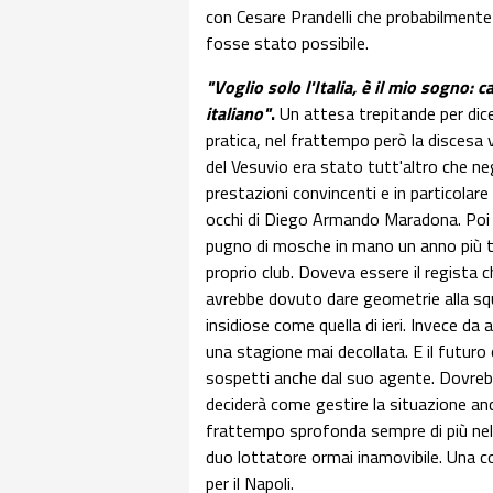
con Cesare Prandelli che probabilment
fosse stato possibile.
"Voglio solo l'Italia, è il mio sogno:
italiano"
.
Un attesa trepitande per dic
pratica, nel frattempo però la discesa
del Vesuvio era stato tutt'altro che n
prestazioni convincenti e in particolare 
occhi di Diego Armando Maradona. Poi il
pugno di mosche in mano un anno più tar
proprio club. Doveva essere il regista 
avrebbe dovuto dare geometrie alla sq
insidiose come quella di ieri. Invece da
una stagione mai decollata. E il futur
sospetti anche dal suo agente. Dovreb
deciderà come gestire la situazione anc
frattempo sprofonda sempre di più nelle 
duo lottatore ormai inamovibile. Una co
per il Napoli.