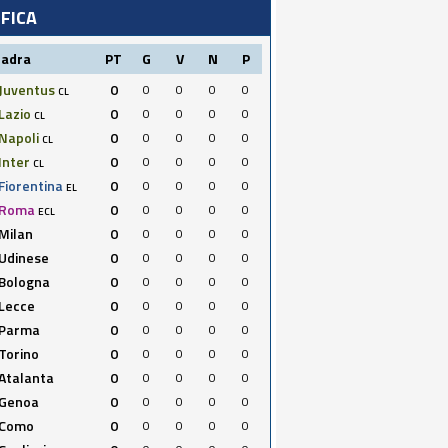
IFICA
uadra
PT
G
V
N
P
Juventus
0
0
0
0
0
CL
Lazio
0
0
0
0
0
CL
Napoli
0
0
0
0
0
CL
Inter
0
0
0
0
0
CL
Fiorentina
0
0
0
0
0
EL
Roma
0
0
0
0
0
ECL
Milan
0
0
0
0
0
Udinese
0
0
0
0
0
Bologna
0
0
0
0
0
Lecce
0
0
0
0
0
Parma
0
0
0
0
0
Torino
0
0
0
0
0
Atalanta
0
0
0
0
0
Genoa
0
0
0
0
0
Como
0
0
0
0
0