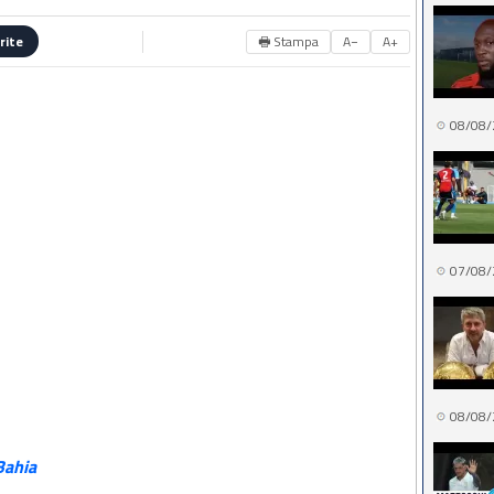
🖶 Stampa
A−
A+
rite
08/08/
07/08/
08/08/
ahia