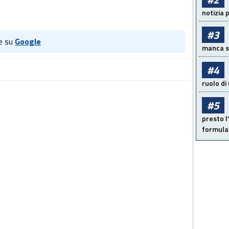
notizia 
#3
e su
Google
manca sol
#4
ruolo di
#5
presto l'
formula 