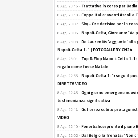
Trattativa in corso per Badia
8 Ago, 23:15 -
Coppa Italia: avanti Ascoli 
8 Ago, 23:10 -
Sky - Ore decisive per la ces
8 Ago, 23:07 -
Napoli-Celta, Giordano: "Va p
8 Ago, 23:05 -
De Laurentiis 'aggiunto' alla
8 Ago, 23:03 -
Napoli-Celta 1-1 | FOTOGALLERY CN24
Top & Flop Napoli-Celta 1-1: 
8 Ago, 23:01 -
regalo come fosse Natale
Napoli-Celta 1-1: segui il pos
8 Ago, 22:55 -
DIRETTA VIDEO
Ogni giorno emergono nuovi d
8 Ago, 22:45 -
testimonianza significativa
Gutierrez subito protagonist
8 Ago, 22:14 -
VIDEO
Fenerbahce: pronto il piano 
8 Ago, 22:10 -
Dal Belgio la frenata: "Non c
8 Ago, 22:02 -