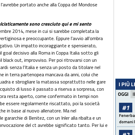
e l'avrebbe portato anche alla Coppa del Mondose
 calcisticamente sono cresciuto qui e mi sento
embre 2014, mese in cui si sarebbe completata la
 vertiginosa e preoccupante.
Eppure l'avvio all'ombra
egativo. Un impatto incoraggiante e spensierato,
il goal decisivo alla Roma in Coppa Italia sotto gli
 black out, improvviso. Per poi ritrovarsi con un
di: senza l'Italia e senza un posto da titolare nel
che in terra partenopea mancava da anni, colui che
uadra e sbrogliare la matassa soprattutto nelle gare
I PIÙ 
 acquisto di lusso è passato a riserva a sorpresa, con
OGGI
I
o ora resta aperto, come confermato in tempi non
be essere regolarmente riscattato, poi la società
#1
he in base al nuovo allenatore. Ma nel
Fenerbah
gararchie di Benitez, con un Inler alla ribalta e un
domani l
nvocazione del ct avrebbe significato tanto. Per lui e
#2