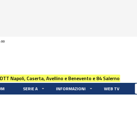
:00
 DTT Napoli, Caserta, Avellino e Benevento e 84 Salerno
UM
SERIE A
INFORMAZIONI
WEB TV