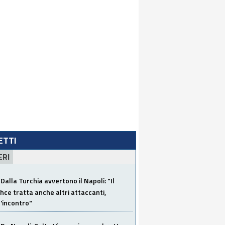
LETTI
ERI
Dalla Turchia avvertono il Napoli: "Il
ce tratta anche altri attaccanti,
'incontro"