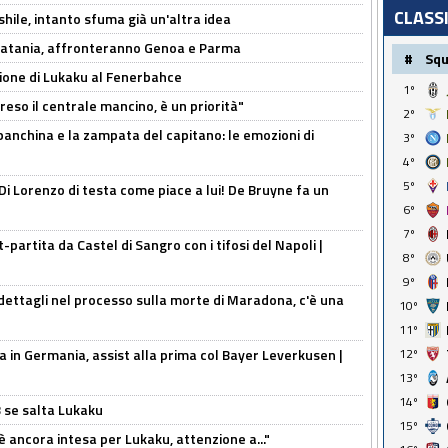
CLASS
shile, intanto sfuma già un'altra idea
e Catania, affronteranno Genoa e Parma
#
Sq
sione di Lukaku al Fenerbahce
1º
reso il centrale mancino, è un priorità"
2º
 panchina e la zampata del capitano: le emozioni di
3º
4º
5º
Di Lorenzo di testa come piace a lui! De Bruyne fa un
6º
7º
t-partita da Castel di Sangro con i tifosi del Napoli |
8º
9º
ettagli nel processo sulla morte di Maradona, c'è una
10º
11º
a in Germania, assist alla prima col Bayer Leverkusen |
12º
13º
14º
B se salta Lukaku
15º
'è ancora intesa per Lukaku, attenzione a..."