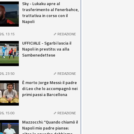
Sky - Lukaku apre al
trasferimento al Fenerbahce,
trattativa in corso con il
Napoli
26, 13:15
REDAZIONE
UFFICIALE - Sgarbi lascia il
Napoli in prestito: va alla
Sambenedettese
26, 23:50
REDAZIONE
È morto Jorge Messi: il padre
di Leo che lo accompagnò nei
primi passi a Barcellona
26, 15:00
REDAZIONE
Mazzocchi: "Quando chiamò il
Napoli mio padre pianse:
oltre la squadra dobbiamo