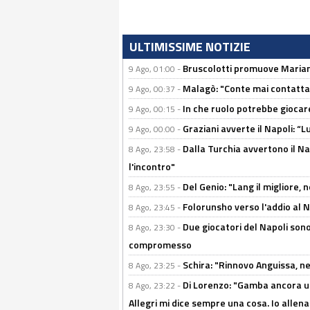
ULTIMISSIME NOTIZIE
Bruscolotti promuove Marianu
9 Ago, 01:00 -
Malagò: "Conte mai contattato
9 Ago, 00:37 -
In che ruolo potrebbe giocare
9 Ago, 00:15 -
Graziani avverte il Napoli: “Lu
9 Ago, 00:00 -
Dalla Turchia avvertono il Na
8 Ago, 23:58 -
l'incontro"
Del Genio: "Lang il migliore, 
8 Ago, 23:55 -
Folorunsho verso l'addio al Na
8 Ago, 23:45 -
Due giocatori del Napoli sono
8 Ago, 23:30 -
compromesso
Schira: "Rinnovo Anguissa, neg
8 Ago, 23:25 -
Di Lorenzo: "Gamba ancora u
8 Ago, 23:22 -
Allegri mi dice sempre una cosa. Io allena