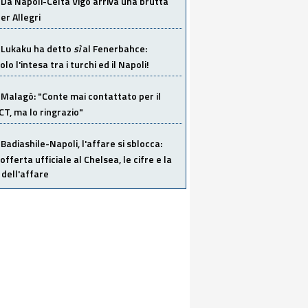
Da Napoli-Celta Vigo arriva una brutta
per Allegri
Lukaku ha detto
sì
al Fenerbahce:
o l'intesa tra i turchi ed il Napoli!
Malagò: "Conte mai contattato per il
 CT, ma lo ringrazio"
Badiashile-Napoli, l'affare si sblocca:
offerta ufficiale al Chelsea, le cifre e la
dell'affare