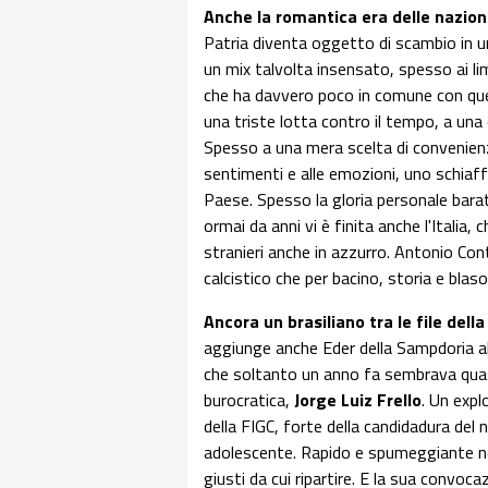
Anche la romantica era delle naziona
Patria diventa oggetto di scambio in un
un mix talvolta insensato, spesso ai li
che ha davvero poco in comune con quel
una triste lotta contro il tempo, a una 
Spesso a una mera scelta di convenienza
sentimenti e alle emozioni, uno schiaff
Paese. Spesso la gloria personale barat
ormai da anni vi è finita anche l'Italia,
stranieri anche in azzurro. Antonio Con
calcistico che per bacino, storia e bl
Ancora un brasiliano tra le file dell
aggiunge anche Eder della Sampdoria alla
che soltanto un anno fa sembrava quas
burocratica,
Jorge Luiz Frello
. Un expl
della FIGC, forte della candidadura del
adolescente. Rapido e spumeggiante nel
giusti da cui ripartire. E la sua convo