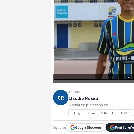
Carl
AUTORE
CR
Claudio Russo
Giornalista professionista
Tutti gli articoli →
𝕏 Twitter
LinkedIn
Google
Discover
Fonti prefe
Seguici su