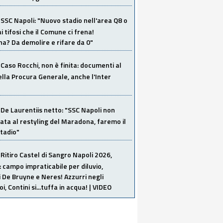
SSC Napoli: "Nuovo stadio nell'area Q8 o
i tifosi che il Comune ci frena!
a? Da demolire e rifare da 0"
Caso Rocchi, non è finita: documenti al
ella Procura Generale, anche l'Inter
De Laurentiis netto: "SSC Napoli non
ata al restyling del Maradona, faremo il
tadio"
Ritiro Castel di Sangro Napoli 2026,
: campo impraticabile per diluvio,
i De Bruyne e Neres! Azzurri negli
i, Contini si...tuffa in acqua! | VIDEO