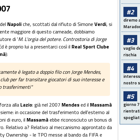
007
#2
diremo a
 del
Napoli
che, scottati dal rifiuto di Simone
Verdi
, si
Maradon
amente maggiore di questo carneade, dobbiamo
#3
utore di '
M. L'orgia del potere. Controstoria di Jorge
 Ed è proprio lui a presentarci così il
Real Sport Clube
vaglio d
mà
):
rischia
#4
ricamente è legato a doppio filo con Jorge Mendes,
interess
 club per far transitare giocatori di suo interesse e
nostro s
o trasferimenti"
#5
giorno 7
forza alla
Lazio
: già nel 2007
Mendes
ed il
Massamà
rientrat
ssieme: in occasione del trasferimento dell'esterno al
spogliato
oni di euro, il
Massamà
ebbe riconosciuto un bonus di
ro. Relativo a? Relativo al meccanismo approntato da
arty Ownership - le TPO messe al bando da FIFA e