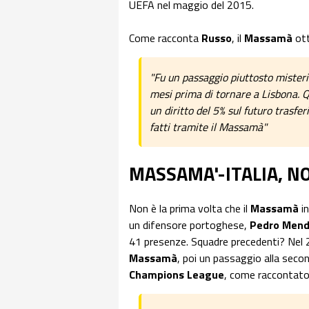
UEFA nel maggio del 2015.
Come racconta
Russo
, il
Massamà
ot
"Fu un passaggio piuttosto misterio
mesi prima di tornare a Lisbona. 
un diritto del 5% sul futuro trasfe
fatti tramite il Massamà"
MASSAMA'-ITALIA, NO
Non è la prima volta che il
Massamà
i
un difensore portoghese,
Pedro Men
41 presenze. Squadre precedenti? Nel 
Massamà
, poi un passaggio alla seco
Champions League
, come raccontat