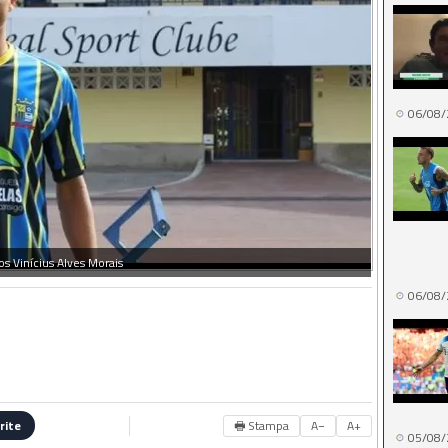
06/08/
os Vinícius Alves Morais
06/08/
🖶 Stampa
A−
A+
rite
05/08/