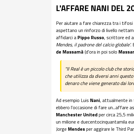
L'AFFARE NANI DEL 2
Per aiutare a fare chiarezza tra i tifosi
aspettano un rinforzo di livello nett
affidarci a
Pippo Russo
, scrittore ed a
Mendes, il padrone del calcio globale'
.
de Massamà
(d'ora in poi solo
Massa
"Il Real è un piccolo club che sto
che utilizza da diversi anni questo
denaro che viene generato dai lor
Ad esempio Luis
Nani
, attualmente in 
ebbero l'occasione di fare un...affare a
Manchester United
per circa 25,5 mili
un milione e duecentocinquantamila eu
Jorge
Mendes
per aggirare le Third P