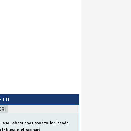
LETTI
ERI
Caso Sebastiano Esposito: la vicenda
n tribunale, gli scenari