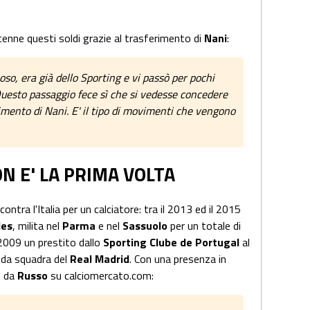
tenne questi soldi grazie al trasferimento di
Nani
:
so, era già dello Sporting e vi passò per pochi
Questo passaggio fece sì che si vedesse concedere
rimento di Nani. E' il tipo di movimenti che vengono
N E' LA PRIMA VOLTA
ncontra l'Italia per un calciatore: tra il 2013 ed il 2015
des
, milita nel
Parma
e nel
Sassuolo
per un totale di
2009 un prestito dallo
Sporting Clube de Portugal
al
nda squadra del
Real Madrid
. Con una presenza in
o da
Russo
su calciomercato.com: