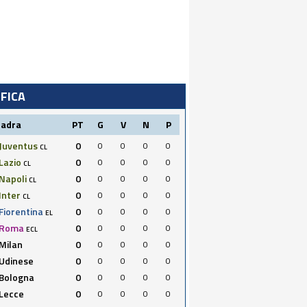
IFICA
uadra
PT
G
V
N
P
Juventus
0
0
0
0
0
CL
Lazio
0
0
0
0
0
CL
Napoli
0
0
0
0
0
CL
Inter
0
0
0
0
0
CL
Fiorentina
0
0
0
0
0
EL
Roma
0
0
0
0
0
ECL
Milan
0
0
0
0
0
Udinese
0
0
0
0
0
Bologna
0
0
0
0
0
Lecce
0
0
0
0
0