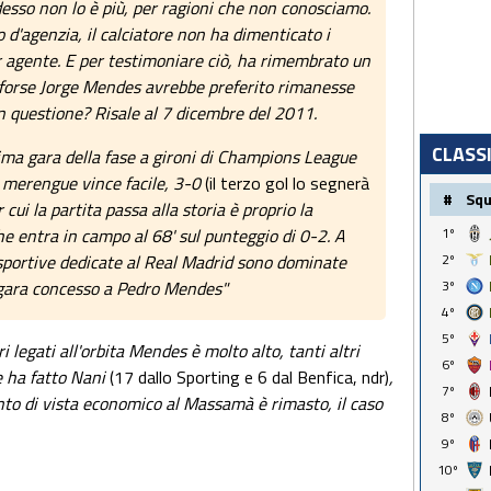
Adesso non lo è più, per ragioni che non conosciamo.
 d'agenzia, il calciatore non ha dimenticato i
er agente. E per testimoniare ciò, ha rimembrato un
 forse Jorge Mendes avrebbe preferito rimanesse
in questione? Risale al 7 dicembre del 2011.
CLASS
ima gara della fase a gironi di Champions League
a merengue vince facile, 3-0
(il terzo gol lo segnerà
#
Sq
 cui la partita passa alla storia è proprio la
1º
e entra in campo al 68' sul punteggio di 0-2. A
2º
 sportive dedicate al Real Madrid sono dominate
3º
 gara concesso a Pedro Mendes"
4º
5º
ri legati all'orbita Mendes è molto alto, tanti altri
6º
e ha fatto Nani
(17 dallo Sporting e 6 dal Benfica, ndr)
,
7º
punto di vista economico al Massamà è rimasto, il caso
8º
9º
10º