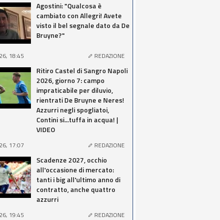
Agostini: "Qualcosa è
cambiato con Allegri! Avete
visto il bel segnale dato da De
Bruyne?"
26, 18:45
REDAZIONE
Ritiro Castel di Sangro Napoli
2026, giorno 7: campo
impraticabile per diluvio,
rientrati De Bruyne e Neres!
Azzurri negli spogliatoi,
Contini si...tuffa in acqua! |
VIDEO
26, 17:07
REDAZIONE
Scadenze 2027, occhio
all'occasione di mercato:
tanti i big all'ultimo anno di
contratto, anche quattro
azzurri
26, 19:45
REDAZIONE