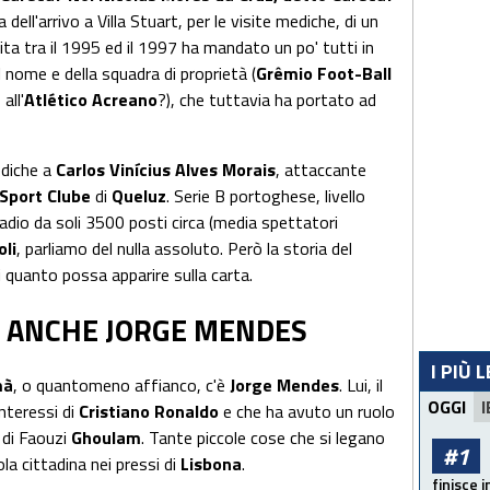
a dell'arrivo a Villa Stuart, per le visite mediche, di un
ita tra il 1995 ed il 1997 ha mandato un po' tutti in
nome e della squadra di proprietà (
Grêmio Foot-Ball
all'
Atlético Acreano
?), che tuttavia ha portato ad
ediche a
Carlos Vinícius Alves Morais
, attaccante
 Sport Clube
di
Queluz
. Serie B portoghese, livello
tadio da soli 3500 posti circa (media spettatori
li
, parliamo del nulla assoluto. Però la storia del
di quanto possa apparire sulla carta.
O ANCHE JORGE MENDES
I PIÙ 
mà
, o quantomeno affianco, c'è
Jorge Mendes
. Lui, il
OGGI
I
nteressi di
Cristiano Ronaldo
e che ha avuto un ruolo
 di Faouzi
Ghoulam
. Tante piccole cose che si legano
#1
la cittadina nei pressi di
Lisbona
.
finisce i