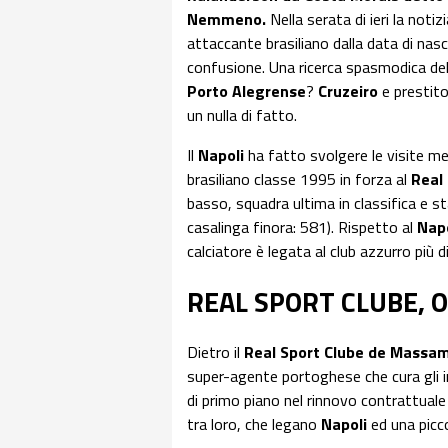
Nemmeno.
Nella serata di ieri la notizi
attaccante brasiliano dalla data di nasc
confusione. Una ricerca spasmodica del 
Porto Alegrense
?
Cruzeiro
e prestito 
un nulla di fatto.
Il
Napoli
ha fatto svolgere le visite m
brasiliano classe 1995 in forza al
Real
basso, squadra ultima in classifica e s
casalinga finora: 581). Rispetto al
Napo
calciatore è legata al club azzurro più 
REAL SPORT CLUBE, 
Dietro il
Real Sport Clube de Massa
super-agente portoghese che cura gli i
di primo piano nel rinnovo contrattuale
tra loro, che legano
Napoli
ed una picco