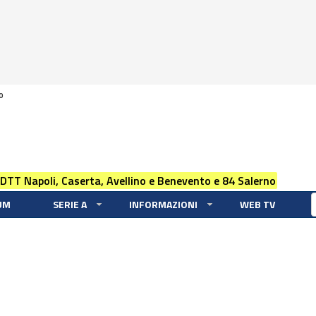
0
 DTT Napoli, Caserta, Avellino e Benevento e 84 Salerno
UM
SERIE A
INFORMAZIONI
WEB TV