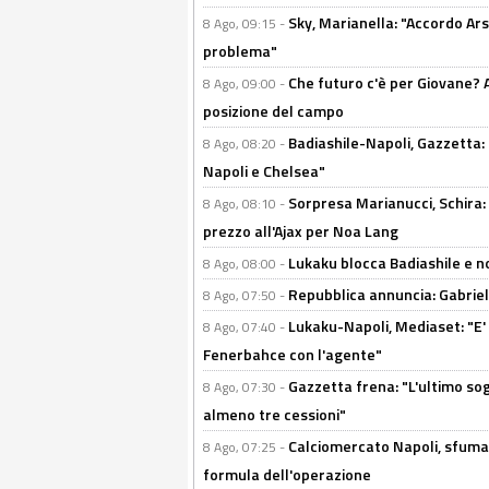
Sky, Marianella: "Accordo Ars
8 Ago, 09:15 -
problema"
Che futuro c'è per Giovane? Al
8 Ago, 09:00 -
posizione del campo
Badiashile-Napoli, Gazzetta: 
8 Ago, 08:20 -
Napoli e Chelsea"
Sorpresa Marianucci, Schira: "
8 Ago, 08:10 -
prezzo all'Ajax per Noa Lang
Lukaku blocca Badiashile e no
8 Ago, 08:00 -
Repubblica annuncia: Gabriel 
8 Ago, 07:50 -
Lukaku-Napoli, Mediaset: "E' f
8 Ago, 07:40 -
Fenerbahce con l'agente"
Gazzetta frena: "L'ultimo sog
8 Ago, 07:30 -
almeno tre cessioni"
Calciomercato Napoli, sfuma 
8 Ago, 07:25 -
formula dell'operazione