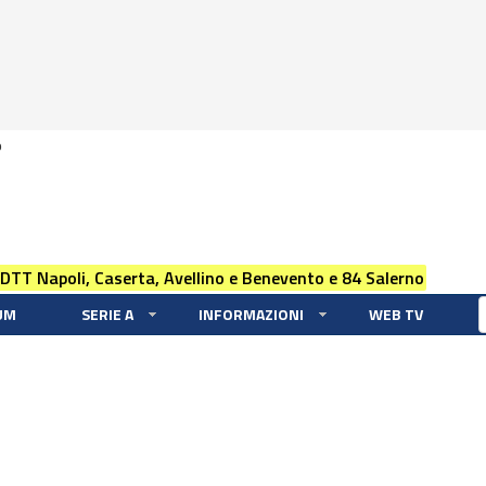
0
 DTT Napoli, Caserta, Avellino e Benevento e 84 Salerno
UM
SERIE A
INFORMAZIONI
WEB TV