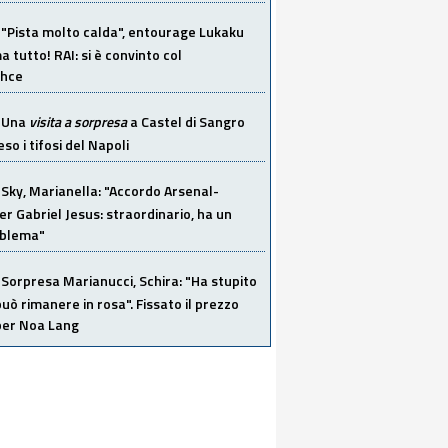
"Pista molto calda", entourage Lukaku
 tutto! RAI: si è convinto col
ahce
Una
visita a sorpresa
a Castel di Sangro
so i tifosi del Napoli
Sky, Marianella: "Accordo Arsenal-
er Gabriel Jesus: straordinario, ha un
oblema"
Sorpresa Marianucci, Schira: "Ha stupito
 può rimanere in rosa". Fissato il prezzo
 per Noa Lang