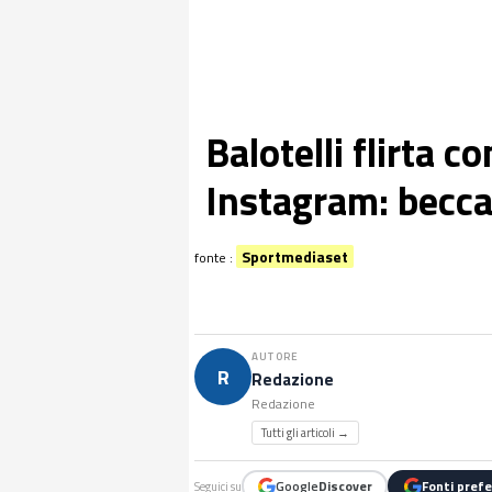
Balotelli flirta 
Instagram: becca
Sportmediaset
fonte :
AUTORE
R
Redazione
Redazione
Tutti gli articoli →
Google
Discover
Fonti prefe
Seguici su