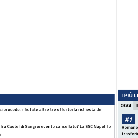
I PIÙ 
OGGI
I
 procede, rifiutate altre tre offerte: la richiesta del
#1
 a Castel di Sangro: evento cancellato? La SSC Napoli lo
Romano: 
trasfer
i