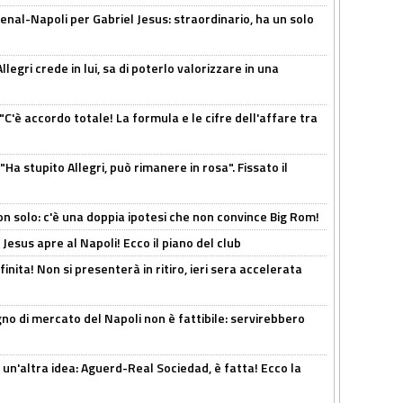
enal-Napoli per Gabriel Jesus: straordinario, ha un solo
legri crede in lui, sa di poterlo valorizzare in una
"C'è accordo totale! La formula e le cifre dell'affare tra
Ha stupito Allegri, può rimanere in rosa". Fissato il
n solo: c'è una doppia ipotesi che non convince Big Rom!
Jesus apre al Napoli! Ecco il piano del club
inita! Non si presenterà in ritiro, ieri sera accelerata
no di mercato del Napoli non è fattibile: servirebbero
un'altra idea: Aguerd-Real Sociedad, è fatta! Ecco la