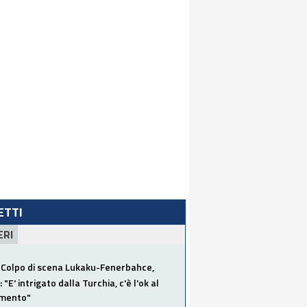
LETTI
ERI
Colpo di scena Lukaku-Fenerbahce,
"E' intrigato dalla Turchia, c'è l'ok al
imento"