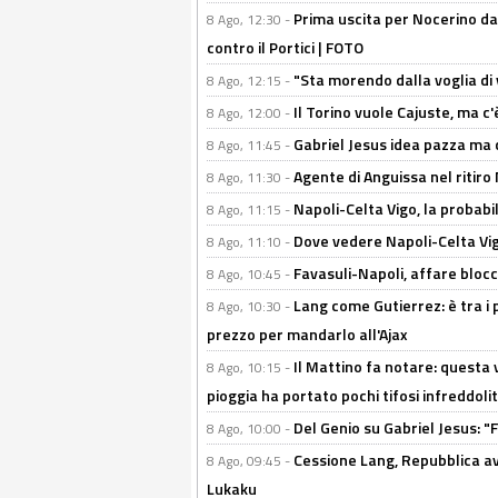
Prima uscita per Nocerino da
8 Ago, 12:30 -
contro il Portici | FOTO
"Sta morendo dalla voglia di 
8 Ago, 12:15 -
Il Torino vuole Cajuste, ma c
8 Ago, 12:00 -
Gabriel Jesus idea pazza ma c
8 Ago, 11:45 -
Agente di Anguissa nel ritiro 
8 Ago, 11:30 -
Napoli-Celta Vigo, la probabi
8 Ago, 11:15 -
Dove vedere Napoli-Celta Vig
8 Ago, 11:10 -
Favasuli-Napoli, affare bloc
8 Ago, 10:45 -
Lang come Gutierrez: è tra i p
8 Ago, 10:30 -
prezzo per mandarlo all'Ajax
Il Mattino fa notare: questa v
8 Ago, 10:15 -
pioggia ha portato pochi tifosi infreddolit
Del Genio su Gabriel Jesus: "F
8 Ago, 10:00 -
Cessione Lang, Repubblica avv
8 Ago, 09:45 -
Lukaku