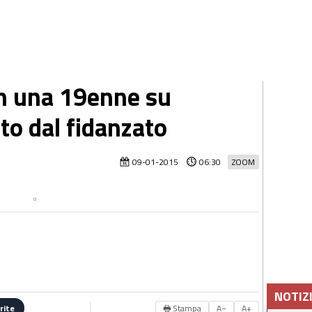
con una 19enne su
to dal fidanzato
09-01-2015
06:30
ZOOM
NOTIZ
🖶 Stampa
A−
A+
rite