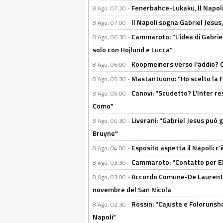
Fenerbahce-Lukaku, ll Napoli 
8 Ago, 07:20 -
Il Napoli sogna Gabriel Jesu
8 Ago, 07:00 -
Cammaroto: "L’idea di Gabrie
8 Ago, 06:30 -
solo con Hojlund e Lucca"
Koopmeiners verso l'addio? C'è
8 Ago, 06:00 -
Mastantuono: "Ho scelto la Fi
8 Ago, 05:30 -
Canovi: "Scudetto? L'Inter re
8 Ago, 05:00 -
Como"
Liverani: "Gabriel Jesus può g
8 Ago, 04:30 -
Bruyne"
Esposito aspetta il Napoli: c
8 Ago, 04:00 -
Cammaroto: "Contatto per Elm
8 Ago, 03:30 -
Accordo Comune-De Laurentiis
8 Ago, 03:00 -
novembre del San Nicola
Rossin: "Cajuste e Folorunsh
8 Ago, 02:30 -
Napoli"