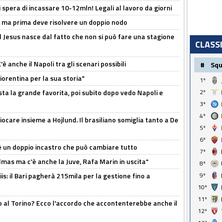
spera di incassare 10-12mln! Legali al lavoro da giorni
s, ma prima deve risolvere un doppio nodo
l Jesus nasce dal fatto che non si può fare una stagione
CLASS
 anche il Napoli tra gli scenari possibili
#
Sq
orentina per la sua storia"
1º
sta la grande favorita, poi subito dopo vedo Napoli e
2º
3º
4º
iocare insieme a Hojlund. Il brasiliano somiglia tanto a De
5º
6º
'è un doppio incastro che può cambiare tutto
7º
as ma c'è anche la Juve, Rafa Marin in uscita"
8º
: il Bari pagherà 215mila per la gestione fino a
9º
10º
11º
o al Torino? Ecco l'accordo che accontenterebbe anche il
12º