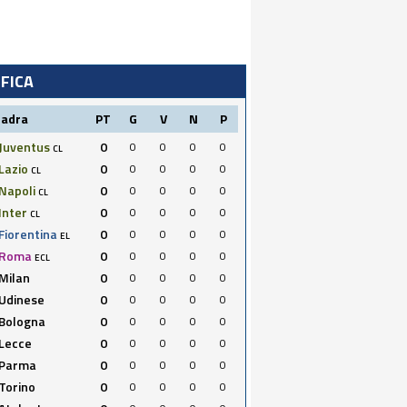
IFICA
uadra
PT
G
V
N
P
Juventus
0
0
0
0
0
CL
Lazio
0
0
0
0
0
CL
Napoli
0
0
0
0
0
CL
Inter
0
0
0
0
0
CL
Fiorentina
0
0
0
0
0
EL
Roma
0
0
0
0
0
ECL
Milan
0
0
0
0
0
Udinese
0
0
0
0
0
Bologna
0
0
0
0
0
Lecce
0
0
0
0
0
Parma
0
0
0
0
0
Torino
0
0
0
0
0