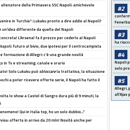
 allenatore della Primavera SSC Napoli: amichevole
#2
conferma
venire in Turchia": Lukaku pronto a dire addio al Napoli?
Fenerb
'è un'idea differente da quella del Napoli
#3
oncreta! L'Arsenal fa il prezzo per cederlo al Napoli
ha riacce
Napoli: futuro al bivio, due ipotesi per il centrocampista
#4
le formazione di Allegri: c'è una grande novità
Napoli p
o in Tv e streaming: canale e orario
solo pr
cato! Solo Lukaku può
sbloccare
la trattativa, la situazione
#5
ochi a poter ricevere offerte serie, il Napoli ha fatto il
Allegri,
all'Ajax
olta lo show a Castel di Sangro dura più di 9 minuti, la
i
enomeno! Qui in Italia top, ho un solo dubbio..."
isa: offerta in arrivo da 20 mln! Novità anche per