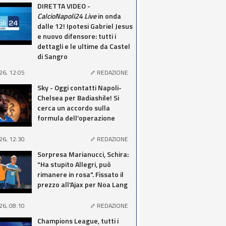
DIRETTA VIDEO -
CalcioNapoli24 Live
in onda
dalle 12! Ipotesi Gabriel Jesus
e nuovo difensore: tutti i
dettagli e le ultime da Castel
di Sangro
26, 12:05
REDAZIONE
Sky - Oggi contatti Napoli-
Chelsea per Badiashile! Si
cerca un accordo sulla
formula dell'operazione
26, 12:30
REDAZIONE
Sorpresa Marianucci, Schira:
"Ha stupito Allegri, può
rimanere in rosa". Fissato il
prezzo all'Ajax per Noa Lang
26, 08:10
REDAZIONE
Champions League, tutti i