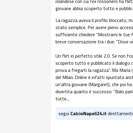
islandese con cui l'ex rossonero ha flir
giovane abbia scoperto tutto e pubblic
La ragazza aveva il profilo bloccato, m
stato semplice. Per avere pieno accesso
sufficiente chiedere "Mostrami le tue 
breve conversazione tra i due: "Dove viv
Un flirt in perfetto stile 2.0. Se non f
scoperto tutto e pubblicato il dialogo c
prova a fregarti la ragazza". Ma Maria n
del Milan. Online è infatti spuntata an
un'altra giovane (Margaret), che poi h
divertita quanto è successo: "Balo parla
tutte...
segui
CalcioNapoli24.it
direttament