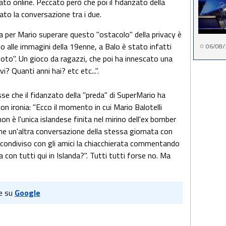
tato online. Peccato però che poi il fidanzato della
ato la conversazione tra i due.
a per Mario superare questo "ostacolo" della privacy è
 alle immagini della 19enne, a Balo è stato infatti
06/08/
foto". Un gioco da ragazzi, che poi ha innescato una
i? Quanti anni hai? etc etc...".
osse che il fidanzato della "preda" di SuperMario ha
on ironia: "Ecco il momento in cui Mario Balotelli
on è l'unica islandese finita nel mirino dell'ex bomber
che un'altra conversazione della stessa giornata con
a condiviso con gli amici la chiacchierata commentando
 con tutti qui in Islanda?". Tutti tutti forse no. Ma
e su
Google