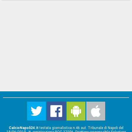
CalcioNapoli24.it
testata giornalistica n.46 aut. Tribunale di Napoli del