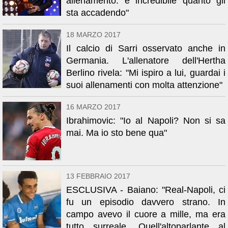
allenamento: è incredibile quanto gli
sta accadendo"
18 MARZO 2017
Il calcio di Sarri osservato anche in
Germania. L'allenatore dell'Hertha
Berlino rivela: "Mi ispiro a lui, guardai i
suoi allenamenti con molta attenzione"
16 MARZO 2017
Ibrahimovic: "Io al Napoli? Non si sa
mai. Ma io sto bene qua"
13 FEBBRAIO 2017
ESCLUSIVA - Baiano: "Real-Napoli, ci
fu un episodio davvero strano. In
campo avevo il cuore a mille, ma era
tutto surreale. Quell'altoparlante al