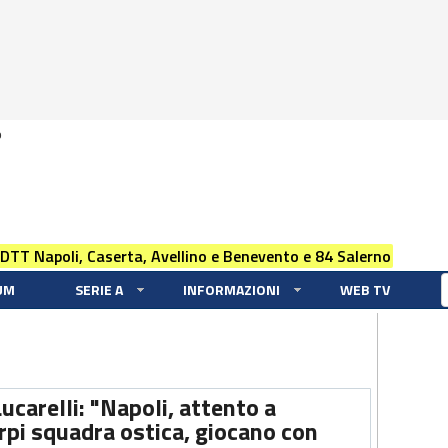
0
 DTT Napoli, Caserta, Avellino e Benevento e 84 Salerno
UM
SERIE A
INFORMAZIONI
WEB TV
ucarelli: "Napoli, attento a
pi squadra ostica, giocano con