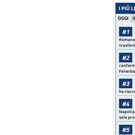
I PIÙ 
OGGI
I
#1
Romano: 
trasfer
#2
conferma
Fenerb
#3
ha riacce
#4
Napoli p
solo pr
#5