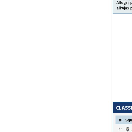
Allegri,
all'Ajax
CLASS
#
Sq
1º