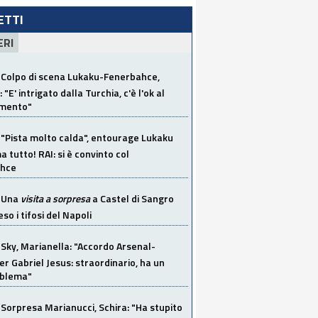
LETTI
ERI
Colpo di scena Lukaku-Fenerbahce,
"E' intrigato dalla Turchia, c'è l'ok al
imento"
"Pista molto calda", entourage Lukaku
 tutto! RAI: si è convinto col
ahce
Una
visita a sorpresa
a Castel di Sangro
so i tifosi del Napoli
Sky, Marianella: "Accordo Arsenal-
er Gabriel Jesus: straordinario, ha un
oblema"
Sorpresa Marianucci, Schira: "Ha stupito