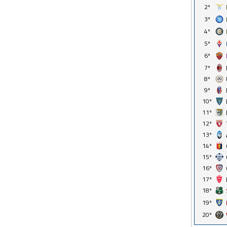
2º
3º
4º
5º
6º
7º
8º
9º
10º
11º
12º
13º
14º
15º
16º
17º
18º
19º
20º