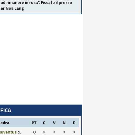
 può rimanere in rosa". Fissato il prezzo
 per Noa Lang
IFICA
uadra
PT
G
V
N
P
Juventus
0
0
0
0
0
CL