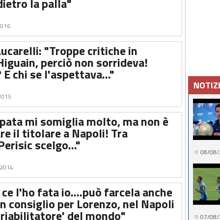
dietro la palla"
2016
ucarelli: "Troppe critiche in
iguain, perciò non sorrideva!
E chi se l'aspettava..."
NOTIZ
 2015
apata mi somiglia molto, ma non è
e il titolare a Napoli! Tra
erisic scelgo..."
08/08/
 2014
 ce l'ho fata io....può farcela anche
n consiglio per Lorenzo, nel Napoli
 'riabilitatore' del mondo"
07/08/