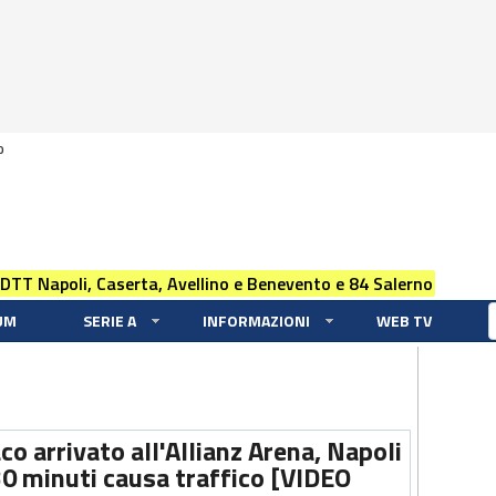
0
 DTT Napoli, Caserta, Avellino e Benevento e 84 Salerno
UM
SERIE A
INFORMAZIONI
WEB TV
 arrivato all'Allianz Arena, Napoli
 30 minuti causa traffico [VIDEO