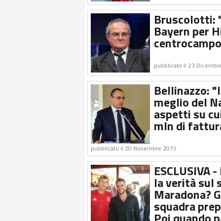
Bruscolotti: 
Bayern per Hi
centrocampo
pubblicato il 23 Dicembr
Bellinazzo: "
meglio del Nap
aspetti su cu
mln di fattu
pubblicato il 20 Novembre 2015
ESCLUSIVA - 
la verità sul
Maradona? Gi
squadra prep
Poi quando pa