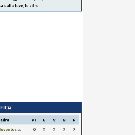
ta dalla Juve, le cifre
IFICA
uadra
PT
G
V
N
P
Juventus
0
0
0
0
0
CL