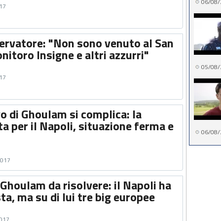
06/08/
017
servatore: "Non sono venuto al San
itoro Insigne e altri azzurri"
05/08/
017
ovo di Ghoulam si complica: la
lta per il Napoli, situazione ferma e
06/08/
2017
' Ghoulam da risolvere: il Napoli ha
sta, ma su di lui tre big europee
2017