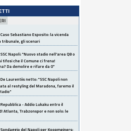
LETTI
ERI
Caso Sebastiano Esposito: la vicenda
n tribunale, gli scenari
SSC Napoli: "Nuovo stadio nell'area Q8 o
i tifosi che il Comune ci frena!
a? Da demolire e rifare da 0"
De Laurentiis netto: "SSC Napoli non
ata al restyling del Maradona, faremo il
tadio"
Repubblica - Addio Lukaku entro il
 Atlanta, Trabzonspor e non solo: le
Sondaggio del Napoli per Koopmeiners: