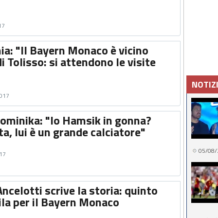
17
ia: "Il Bayern Monaco è vicino
i Tolisso: si attendono le visite
NOTIZ
2017
Dominika: "Io Hamsik in gonna?
a, lui è un grande calciatore"
05/08/
017
ncelotti scrive la storia: quinto
ila per il Bayern Monaco