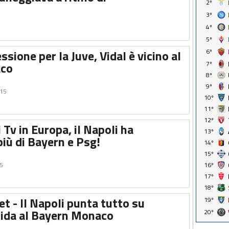
2º
3º
4º
5º
ssione per la Juve, Vidal è vicino al
6º
aco
7º
8º
9º
015
10º
11º
12º
 Tv in Europa, il Napoli ha
13º
iù di Bayern e Psg!
14º
15º
15
16º
17º
18º
t - Il Napoli punta tutto su
19º
fida al Bayern Monaco
20º