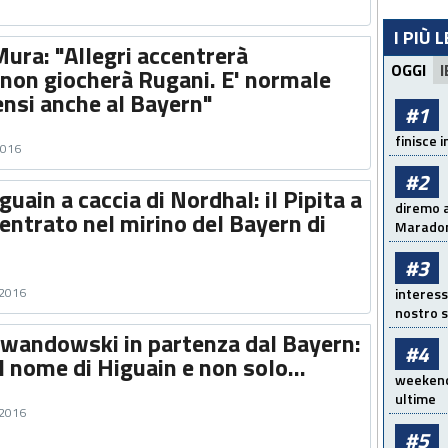
I PIÙ 
Mura: "Allegri accentrerà
OGGI
I
 non giocherà Rugani. E' normale
ensi anche al Bayern"
#1
finisce i
2016
#2
guain a caccia di Nordhal: il Pipita a
diremo a
entrato nel mirino del Bayern di
Maradon
#3
 2016
interess
nostro s
ewandowski in partenza dal Bayern:
#4
il nome di Higuain e non solo...
weekend!
ultime
 2016
#5