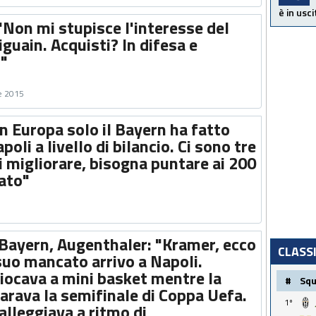
è in usci
"Non mi stupisce l'interesse del
guain. Acquisti? In difesa e
"
e 2015
In Europa solo il Bayern ha fatto
oli a livello di bilancio. Ci sono tre
i migliorare, bisogna puntare ai 200
rato"
Bayern, Augenthaler: "Kramer, ecco
CLASS
 suo mancato arrivo a Napoli.
ocava a mini basket mentre la
#
Sq
arava la semifinale di Coppa Uefa.
1º
lleggiava a ritmo di