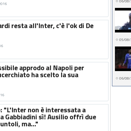
06/08/
 2016
rdi resta all'Inter, c'è l'ok di De
05/08/
16
ibile approdo al Napoli per
lucerchiato ha scelto la sua
06/08/
016
: "L'Inter non è interessata a
 Gabbiadini sì! Ausilio offrì due
untoli, ma..."