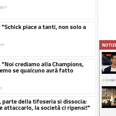
 2017
: "Schick piace a tanti, non solo a
NOTIZ
2017
o: "Noi crediamo alla Champions,
dremo se qualcuno avrà fatto
07/08/
17
 parte della tifoseria si dissocia:
 attaccarlo, la società ci ripensi!"