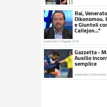
Rai, Venerato
Oikonomou. K
e Giuntoli co
Callejon..."
pubblicato il 3 Agosto 2015
Gazzetta - Ma
Ausilio incon
semplice
pubblicato il 4 Dicembre