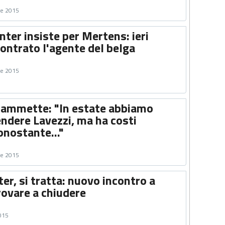
re 2015
Inter insiste per Mertens: ieri
contrato l'agente del belga
re 2015
io ammette: "In estate abbiamo
ndere Lavezzi, ma ha costi
onostante..."
re 2015
ter, si tratta: nuovo incontro a
rovare a chiudere
2015