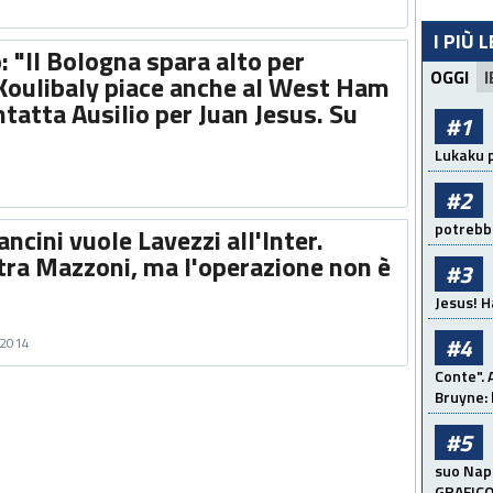
I PIÙ 
: "Il Bologna spara alto per
OGGI
I
oulibaly piace anche al West Ham
ntatta Ausilio per Juan Jesus. Su
#1
Lukaku p
#2
potrebbe
ncini vuole Lavezzi all'Inter.
tra Mazzoni, ma l'operazione non è
#3
Jesus! H
#4
 2014
Conte". 
Bruyne: 
#5
suo Napo
GRAFIC