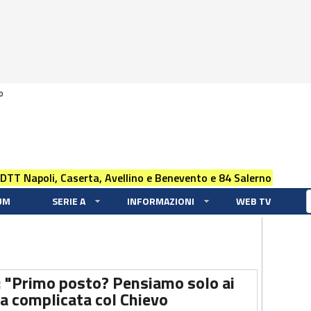
0
 DTT Napoli, Caserta, Avellino e Benevento e 84 Salerno
UM
SERIE A
INFORMAZIONI
WEB TV
o: "Primo posto? Pensiamo solo ai
ra complicata col Chievo