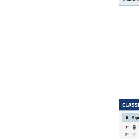
CLASS
#
Sq
1º
2º