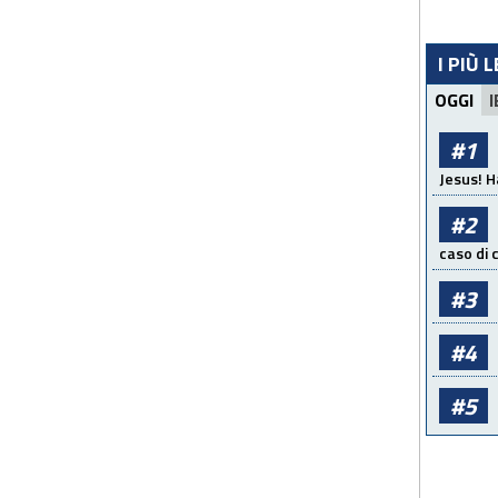
I PIÙ 
OGGI
I
#1
Jesus! H
#2
caso di
#3
#4
#5