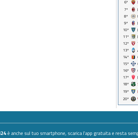
6º
7º
8º
9º
10º
11º
12º
13º
14º
15º
16º
17º
18º
19º
20º
i24
è anche sul tuo smartphone, scarica l'app gratuita e resta se