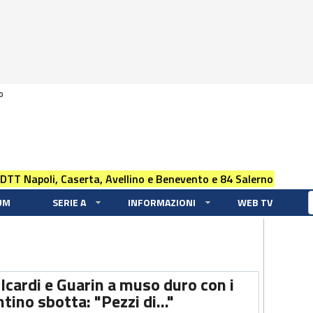
0
 DTT Napoli, Caserta, Avellino e Benevento e 84 Salerno
UM
SERIE A
INFORMAZIONI
WEB TV
 Icardi e Guarin a muso duro con i
ntino sbotta: "Pezzi di..."