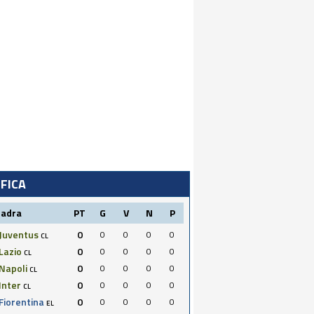
IFICA
uadra
PT
G
V
N
P
Juventus
0
0
0
0
0
CL
Lazio
0
0
0
0
0
CL
Napoli
0
0
0
0
0
CL
Inter
0
0
0
0
0
CL
Fiorentina
0
0
0
0
0
EL