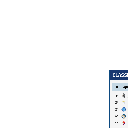
CLASS
#
Sq
1º
2º
3º
4º
5º