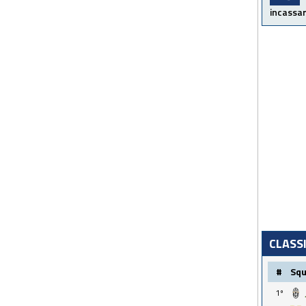
incassar
CLASS
#
Sq
1º