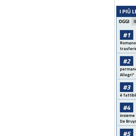
I PIÙ 
OGGI
I
#1
Romano: 
trasfer
#2
permanen
Allegri"
#3
è fattib
#4
insieme 
De Bruy
#5