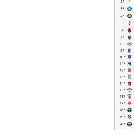
2º
3º
4º
5º
6º
7º
8º
9º
10º
11º
12º
13º
14º
15º
16º
17º
18º
19º
20º