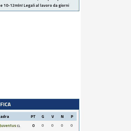
e 10-12mln! Legali al lavoro da giorni
IFICA
uadra
PT
G
V
N
P
Juventus
0
0
0
0
0
CL