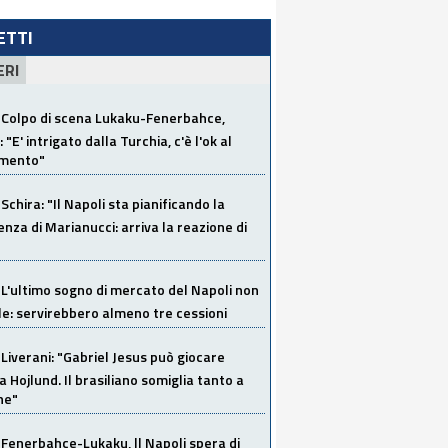
LETTI
ERI
Colpo di scena Lukaku-Fenerbahce,
"E' intrigato dalla Turchia, c'è l'ok al
imento"
Schira: "Il Napoli sta pianificando la
za di Marianucci: arriva la reazione di
L'ultimo sogno di mercato del Napoli non
ile: servirebbero almeno tre cessioni
Liverani: "Gabriel Jesus può giocare
a Hojlund. Il brasiliano somiglia tanto a
ne"
Fenerbahce-Lukaku, ll Napoli spera di