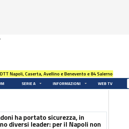
0
 DTT Napoli, Caserta, Avellino e Benevento e 84 Salerno
UM
SERIE A
INFORMAZIONI
WEB TV
doni ha portato sicurezza, in
no diversi leader: per il Napoli non