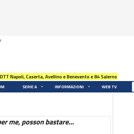
0
 DTT Napoli, Caserta, Avellino e Benevento e 84 Salerno
UM
SERIE A
INFORMAZIONI
WEB TV
 per me, posson bastare...