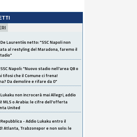
LETTI
ERI
De Laurentiis netto: "SSC Napoli non
ata al restyling del Maradona, faremo il
tadio"
SSC Napoli: "Nuovo stadio nell'area Q8 o
i tifosi che il Comune ci frena!
a? Da demolire e rifare da 0"
Lukaku non incrocerà mai Allegri, addio
i! MLS o Arabia: le cifre dell'offerta
anta United
Repubblica - Addio Lukaku entro il
 Atlanta, Trabzonspor e non solo: le