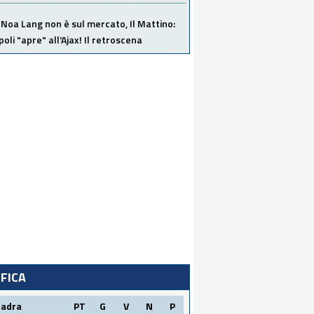
Noa Lang non è sul mercato, Il Mattino:
poli "apre" all'Ajax! Il retroscena
IFICA
uadra
PT
G
V
N
P