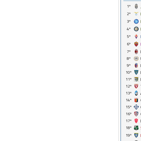
1º
2º
3º
4º
5º
6º
7º
8º
9º
10º
11º
12º
13º
14º
15º
16º
17º
18º
19º