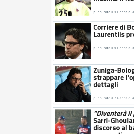
pubblicato il 8 Gennaio 
Corriere di B
Laurentiis pr
pubblicato il 8 Gennaio 
Zuniga-Bologn
strappare l'o
dettagli
pubblicato il 7 Gennaio 
"Diventerà il
Sarri-Ghoulam
discorso al b