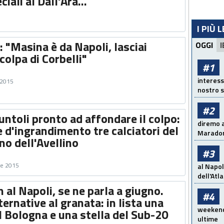
iali al Dall'Ara...
I PIÙ 
: "Masina è da Napoli, lasciai
OGGI
I
colpa di Corbelli"
#1
interess
 2015
nostro s
#2
untoli pronto ad affondare il colpo:
diremo a
e d'ingrandimento tre calciatori del
Maradon
no dell'Avellino
#3
re 2015
al Napol
dell'Atl
 al Napoli, se ne parla a giugno.
#4
ternative al granata: in lista una
weekend!
 Bologna e una stella del Sub-20
ultime