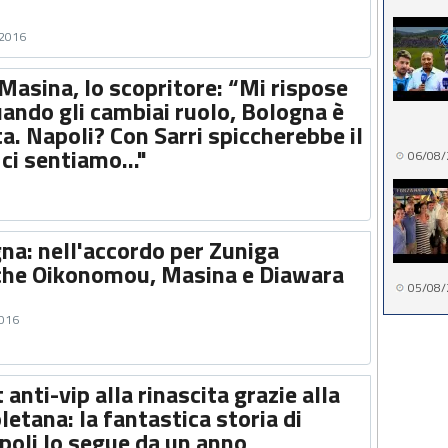
 2016
Masina, lo scopritore: “Mi rispose
ando gli cambiai ruolo, Bologna è
ita. Napoli? Con Sarri spiccherebbe il
ci sentiamo..."
06/08/
na: nell'accordo per Zuniga
che Oikonomou, Masina e Diawara
05/08/
2016
anti-vip alla rinascita grazie alla
etana: la fantastica storia di
poli lo segue da un anno