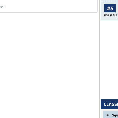
#5
2015
ma il Na
CLASS
#
Sq