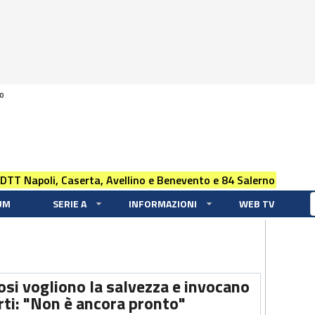
0
 DTT Napoli, Caserta, Avellino e Benevento e 84 Salerno
UM
SERIE A
INFORMAZIONI
WEB TV
fosi vogliono la salvezza e invocano
rti: "Non è ancora pronto"