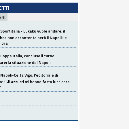
LETTI
ERI
Sportitalia - Lukaku vuole andare, il
ce non accontenta però il Napoli: le
r ora
Coppa Italia, concluso il turno
are: la situazione del Napoli
Napoli-Celta Vigo, l'editoriale di
lo: "Gli azzurri mi hanno fatto luccicare
"