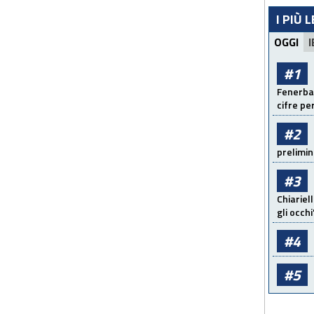
I PIÙ 
OGGI
I
#1
Fenerbah
cifre pe
#2
prelimin
#3
Chiariel
gli occhi
#4
#5