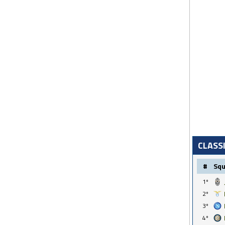
CLASS
#
Sq
1º
2º
3º
4º