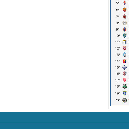
5º
6º
7º
8º
9º
10º
11º
12º
13º
14º
15º
16º
17º
18º
19º
20º