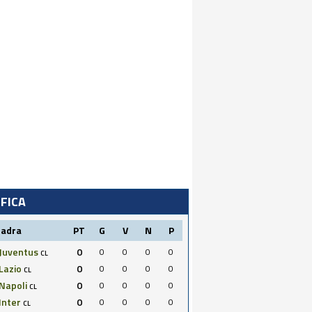
IFICA
uadra
PT
G
V
N
P
Juventus
0
0
0
0
0
CL
Lazio
0
0
0
0
0
CL
Napoli
0
0
0
0
0
CL
Inter
0
0
0
0
0
CL