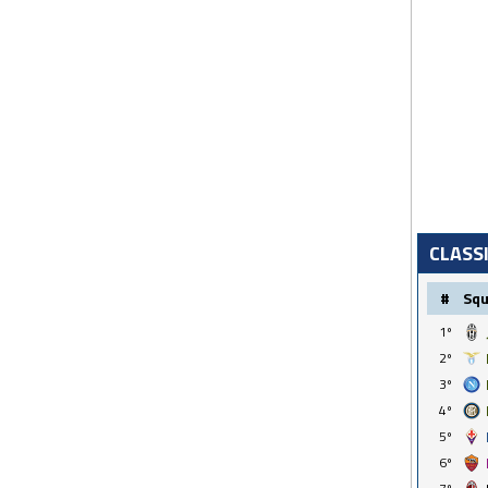
CLASS
#
Sq
1º
2º
3º
4º
5º
6º