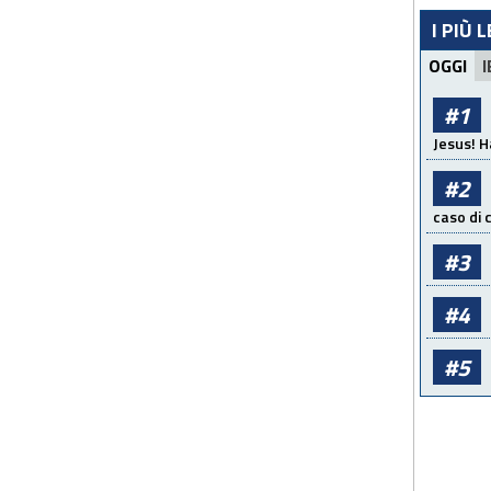
I PIÙ 
OGGI
I
#1
Jesus! H
#2
caso di
#3
#4
#5