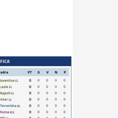
IFICA
uadra
PT
G
V
N
P
Juventus
0
0
0
0
0
CL
Lazio
0
0
0
0
0
CL
Napoli
0
0
0
0
0
CL
Inter
0
0
0
0
0
CL
Fiorentina
0
0
0
0
0
EL
Roma
0
0
0
0
0
ECL