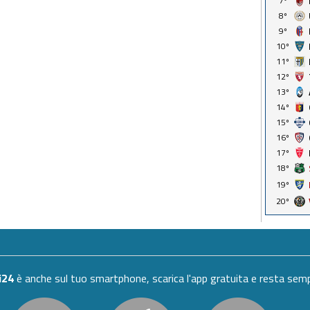
7º
8º
9º
10º
11º
12º
13º
14º
15º
16º
17º
18º
19º
20º
i24
è anche sul tuo smartphone, scarica l'app gratuita e resta se