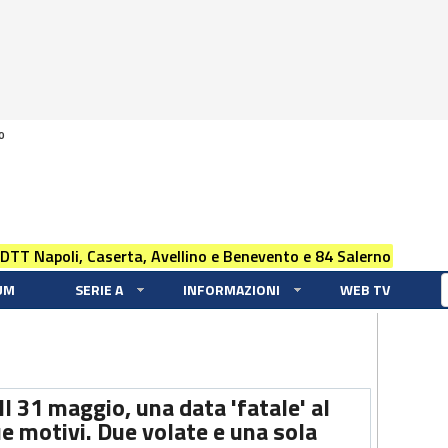
0
 DTT Napoli, Caserta, Avellino e Benevento e 84 Salerno
UM
SERIE A
INFORMAZIONI
WEB TV
Il 31 maggio, una data 'fatale' al
e motivi. Due volate e una sola