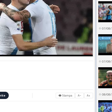
07/08/
07/08/
08/08/
🖶 Stampa
A−
A+
rite