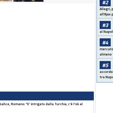
#2
Allegri,
all'Ajax
#3
al Napoli
#4
mercato 
almeno t
#5
accordo 
tra Napo
hce, Romano: "E' intrigato dalla Turchia, c'è l'ok al