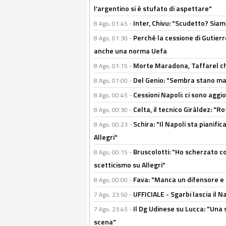
l’argentino si è stufato di aspettare"
Inter, Chivu: "Scudetto? Siam
8 Ago, 01:45 -
Perché la cessione di Gutierre
8 Ago, 01:30 -
anche una norma Uefa
Morte Maradona, Taffarel cho
8 Ago, 01:15 -
Del Genio: "Sembra stano ma è 
8 Ago, 01:00 -
Cessioni Napoli: ci sono agg
8 Ago, 00:45 -
Celta, il tecnico Giráldez: "
8 Ago, 00:30 -
Schira: "Il Napoli sta pianifi
8 Ago, 00:23 -
Allegri"
Bruscolotti: "Ho scherzato co
8 Ago, 00:15 -
scetticismo su Allegri"
Fava: "Manca un difensore e u
8 Ago, 00:00 -
UFFICIALE - Sgarbi lascia il 
7 Ago, 23:50 -
Il Dg Udinese su Lucca: "Una 
7 Ago, 23:45 -
scena"