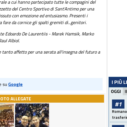
rale a cui hanno partecipato tutte le compagini del
azzetto del Centro Sportivo di Sant'Antimo per una
issuto con emozione ed entusiasmo. Presenti i
 fare da cornice gli spalti gremiti di...genitori.
dente Edoardo De Laurentiis - Marek Hamsik, Marko
aul Albiol.
e tanto affetto per una serata all'insegna del futuro a
I PIÙ 
e su
Google
OGGI
I
FOTO ALLEGATE
#1
Romano: 
trasfer