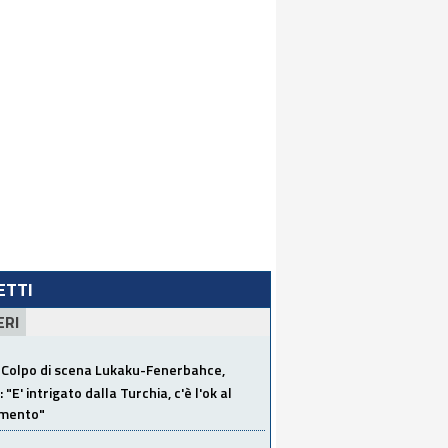
LETTI
ERI
Colpo di scena Lukaku-Fenerbahce,
"E' intrigato dalla Turchia, c'è l'ok al
imento"