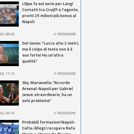
L'Ajax fa sul serio per Lang!
Contatti tra Cruijff e l'agente,
pronti 25 milioni più bonus al
Napoli
26, 08:00
REDAZIONE
Del Genio: "Lucca alto 2 metri,
ma il colpo di testa non è il
suo forte! Ha un'altra
qualità"
26, 17:15
REDAZIONE
Sky, Marianella: "Accordo
Arsenal-Napoli per Gabriel
Jesus: straordinario, ha un
solo problema"
26, 09:15
REDAZIONE
Probabili formazioni Napoli-
Celta: Allegri recupera Rafa
Marin e ritrova De Bruyne,