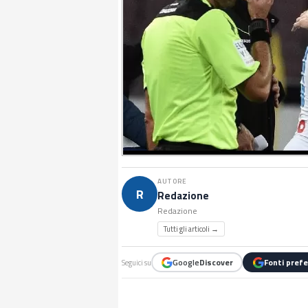
AUTORE
R
Redazione
Redazione
Tutti gli articoli →
Google
Discover
Fonti prefe
Seguici su