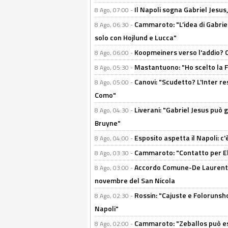
Il Napoli sogna Gabriel Jesu
8 Ago, 07:00 -
Cammaroto: "L’idea di Gabrie
8 Ago, 06:30 -
solo con Hojlund e Lucca"
Koopmeiners verso l'addio? C'è
8 Ago, 06:00 -
Mastantuono: "Ho scelto la Fi
8 Ago, 05:30 -
Canovi: "Scudetto? L'Inter re
8 Ago, 05:00 -
Como"
Liverani: "Gabriel Jesus può g
8 Ago, 04:30 -
Bruyne"
Esposito aspetta il Napoli: c
8 Ago, 04:00 -
Cammaroto: "Contatto per Elm
8 Ago, 03:30 -
Accordo Comune-De Laurentiis
8 Ago, 03:00 -
novembre del San Nicola
Rossin: "Cajuste e Folorunsh
8 Ago, 02:30 -
Napoli"
Cammaroto: "Zeballos può esse
8 Ago, 02:00 -