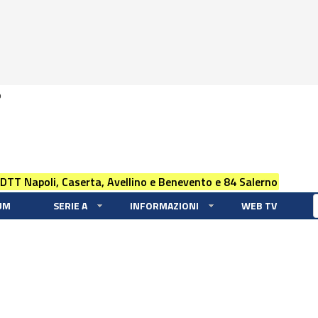
0
 DTT Napoli, Caserta, Avellino e Benevento e 84 Salerno
UM
SERIE A
INFORMAZIONI
WEB TV