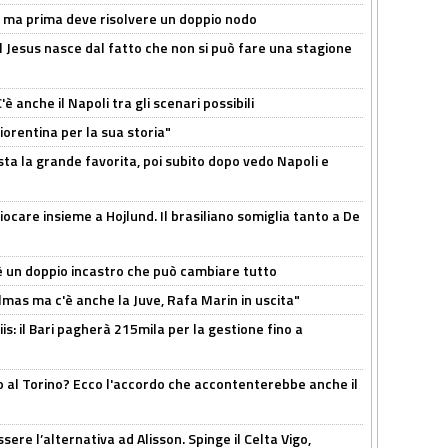
s, ma prima deve risolvere un doppio nodo
l Jesus nasce dal fatto che non si può fare una stagione
 anche il Napoli tra gli scenari possibili
orentina per la sua storia"
sta la grande favorita, poi subito dopo vedo Napoli e
iocare insieme a Hojlund. Il brasiliano somiglia tanto a De
'è un doppio incastro che può cambiare tutto
as ma c'è anche la Juve, Rafa Marin in uscita"
: il Bari pagherà 215mila per la gestione fino a
o al Torino? Ecco l'accordo che accontenterebbe anche il
re l’alternativa ad Alisson. Spinge il Celta Vigo,