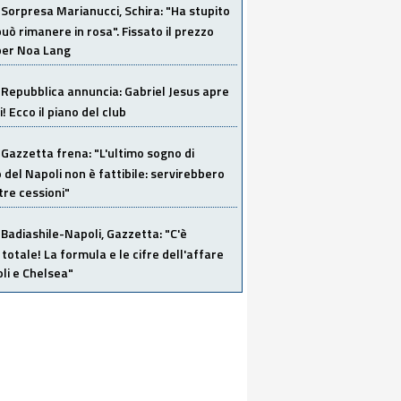
Sorpresa Marianucci, Schira: "Ha stupito
 può rimanere in rosa". Fissato il prezzo
 per Noa Lang
Repubblica annuncia: Gabriel Jesus apre
! Ecco il piano del club
Gazzetta frena: "L'ultimo sogno di
del Napoli non è fattibile: servirebbero
re cessioni"
Badiashile-Napoli, Gazzetta: "C'è
totale! La formula e le cifre dell'affare
li e Chelsea"