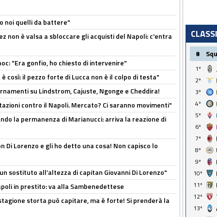
o noi quelli da battere"
CLASS
z non è valsa a sbloccare gli acquisti del Napoli: c'entra
#
Sq
c: "Era gonfio, ho chiesto di intervenire"
1º
così: il pezzo forte di Lucca non è il colpo di testa"
2º
iornamenti su Lindstrom, Cajuste, Ngonge e Cheddira!
3º
4º
Rotazioni contro il Napoli. Mercato? Ci saranno movimenti"
5º
cando la permanenza di Marianucci: arriva la reazione di
6º
7º
n Di Lorenzo e gli ho detto una cosa! Non capisco lo
8º
9º
n sostituto all’altezza di capitan Giovanni Di Lorenzo"
10º
11º
Napoli in prestito: va alla Sambenedettese
12º
stagione storta può capitare, ma è forte! Si prenderà la
13º