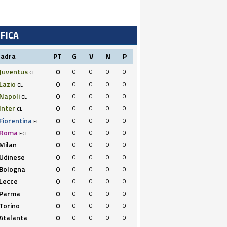
IFICA
uadra
PT
G
V
N
P
Juventus
0
0
0
0
0
CL
Lazio
0
0
0
0
0
CL
Napoli
0
0
0
0
0
CL
Inter
0
0
0
0
0
CL
Fiorentina
0
0
0
0
0
EL
Roma
0
0
0
0
0
ECL
Milan
0
0
0
0
0
Udinese
0
0
0
0
0
Bologna
0
0
0
0
0
Lecce
0
0
0
0
0
Parma
0
0
0
0
0
Torino
0
0
0
0
0
Atalanta
0
0
0
0
0