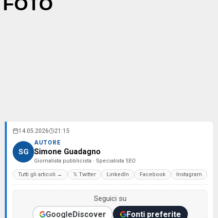
FOTO
14.05.2026
21:15
AUTORE
Simone Guadagno
SG
Giornalista pubblicista · Specialista SEO
Tutti gli articoli →
𝕏 Twitter
LinkedIn
Facebook
Instagram
Seguici su
Google
Discover
Fonti preferite