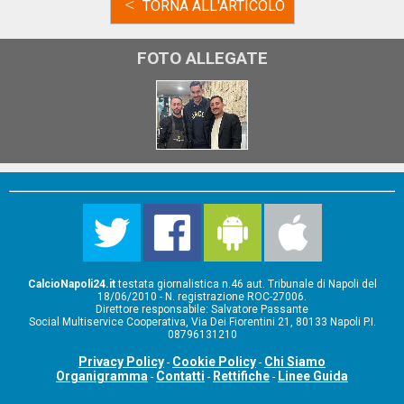
<
TORNA ALL'ARTICOLO
FOTO ALLEGATE
CalcioNapoli24.it
testata giornalistica n.46 aut. Tribunale di Napoli del
18/06/2010 - N. registrazione ROC-27006.
Direttore responsabile: Salvatore Passante
Social Multiservice Cooperativa, Via Dei Fiorentini 21, 80133 Napoli P.I.
08796131210
Privacy Policy
Cookie Policy
Chi Siamo
-
-
Organigramma
Contatti
Rettifiche
Linee Guida
-
-
-