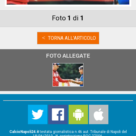
Foto
1
di
1
<
TORNA ALL'ARTICOLO
FOTO ALLEGATE
CalcioNapoli24.it
testata giornalistica n.46 aut. Tribunale di Napoli del
18/06/2010 - N. registrazione ROC-27006.