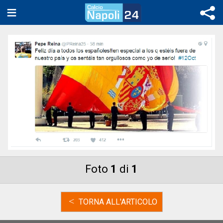
Foto
1
di
1
<
TORNA ALL'ARTICOLO