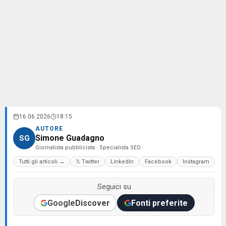
16.06.2026
18:15
AUTORE
Simone Guadagno
SG
Giornalista pubblicista · Specialista SEO
Tutti gli articoli →
𝕏 Twitter
LinkedIn
Facebook
Instagram
Seguici su
Google
Discover
Fonti preferite