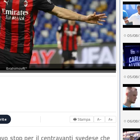
05/08/
Ibrahimovic
05/08/
🖶 Stampa
A−
A+
rite
06/08/
ovo stop per il centravanti svedese che