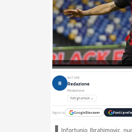
AUTORE
R
Redazione
Redazione
Tutti gli articoli →
Google
Discover
Fonti prefe
Seguici su
Infortunio Ibrahimovic, nu