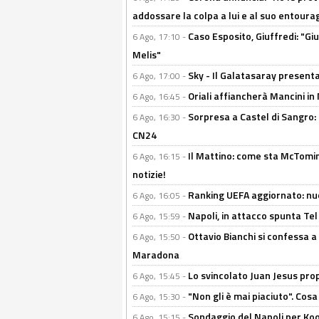
addossare la colpa a lui e al suo entoura
Caso Esposito, Giuffredi: "Giu
6 Ago, 17:10 -
Melis"
Sky - Il Galatasaray presenta
6 Ago, 17:00 -
Oriali affiancherà Mancini in 
6 Ago, 16:45 -
Sorpresa a Castel di Sangro:
6 Ago, 16:30 -
CN24
Il Mattino: come sta McTomi
6 Ago, 16:15 -
notizie!
Ranking UEFA aggiornato: nuov
6 Ago, 16:05 -
Napoli, in attacco spunta Tel
6 Ago, 15:59 -
Ottavio Bianchi si confessa a 
6 Ago, 15:50 -
Maradona
Lo svincolato Juan Jesus prop
6 Ago, 15:45 -
"Non gli è mai piaciuto". Cosa
6 Ago, 15:30 -
Sondaggio del Napoli per Koop
6 Ago, 15:15 -