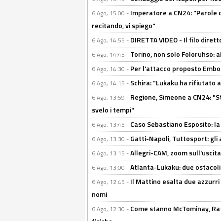
Imperatore a CN24: "Parole d
6 Ago, 15:00 -
recitando, vi spiego"
DIRETTA VIDEO - Il filo dirett
6 Ago, 14:55 -
Torino, non solo Foloruhso: a
6 Ago, 14:45 -
Per l'attacco proposto Embolo
6 Ago, 14:30 -
Schira: "Lukaku ha rifiutato 
6 Ago, 14:15 -
Regione, Simeone a CN24: "St
6 Ago, 13:59 -
svelo i tempi"
Caso Sebastiano Esposito: la v
6 Ago, 13:45 -
Gatti-Napoli, Tuttosport: gli
6 Ago, 13:30 -
Allegri-CAM, zoom sull'uscit
6 Ago, 13:15 -
Atlanta-Lukaku: due ostacoli
6 Ago, 13:00 -
Il Mattino esalta due azzurri 
6 Ago, 12:45 -
nomi
Come stanno McTominay, Rafa 
6 Ago, 12:30 -