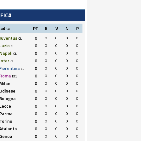
IFICA
uadra
PT
G
V
N
P
Juventus
0
0
0
0
0
CL
Lazio
0
0
0
0
0
CL
Napoli
0
0
0
0
0
CL
Inter
0
0
0
0
0
CL
Fiorentina
0
0
0
0
0
EL
Roma
0
0
0
0
0
ECL
Milan
0
0
0
0
0
Udinese
0
0
0
0
0
Bologna
0
0
0
0
0
Lecce
0
0
0
0
0
Parma
0
0
0
0
0
Torino
0
0
0
0
0
Atalanta
0
0
0
0
0
Genoa
0
0
0
0
0