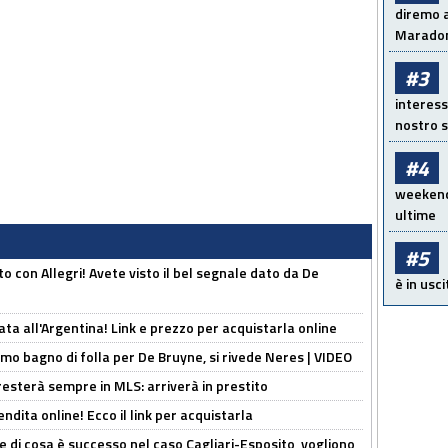
diremo a
Maradon
#3
interess
nostro s
#4
weekend!
ultime
#5
o con Allegri! Avete visto il bel segnale dato da De
è in usci
ta all'Argentina! Link e prezzo per acquistarla online
rimo bagno di folla per De Bruyne, si rivede Neres | VIDEO
sterà sempre in MLS: arriverà in prestito
ndita online! Ecco il link per acquistarla
 di cosa è successo nel caso Cagliari-Esposito, vogliono