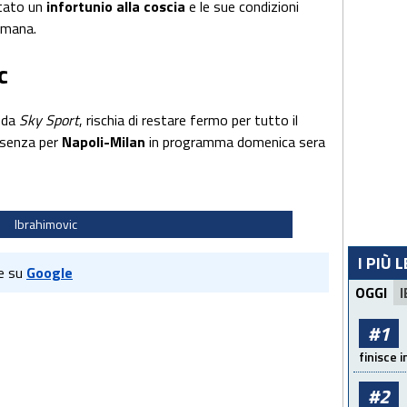
rtato un
infortunio alla coscia
e le sue condizioni
imana.
c
 da
Sky Sport
, rischia di restare fermo per tutto il
assenza per
Napoli-Milan
in programma domenica sera
Ibrahimovic
I PIÙ 
e su
Google
OGGI
I
#1
finisce i
#2