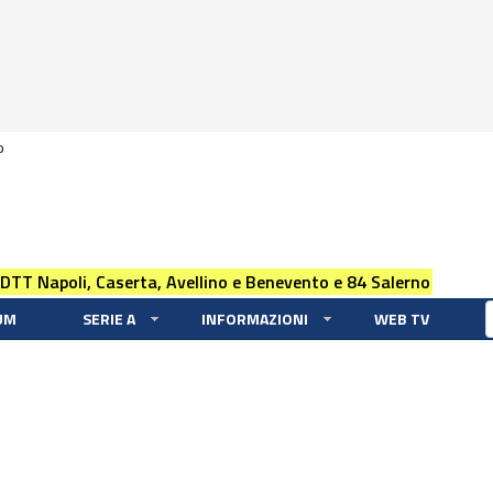
0
 DTT Napoli, Caserta, Avellino e Benevento e 84 Salerno
UM
SERIE A
INFORMAZIONI
WEB TV