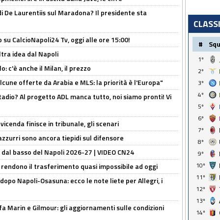
i De Laurentiis sul Maradona? Il presidente sta
CLASS
o su CalcioNapoli24 Tv, oggi alle ore 15:00!
#
Sq
ltra idea dal Napoli
1º
: c'è anche il Milan, il prezzo
2º
alcune offerte da Arabia e MLS: la priorità è l'Europa"
3º
4º
adio? Al progetto ADL manca tutto, noi siamo pronti! Vi
5º
6º
icenda finisce in tribunale, gli scenari
7º
 azzurri sono ancora tiepidi sul difensore
8º
a dal basso del Napoli 2026-27 | VIDEO CN24
9º
10º
 rendono il trasferimento quasi impossibile ad oggi
11º
dopo Napoli-Osasuna: ecco le note liete per Allegri, i
12º
13º
Marin e Gilmour: gli aggiornamenti sulle condizioni
14º