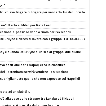
ge!"
lini voleva fingere di litigare per venderlo. Ho denunciato
 un'offerta al Milan per Rafa Leao!
Nazionale: possibile doppio ruolo per l'ex Napoli
 De Bruyne e Neres al lavoro con il gruppo | FOTOGALLERY
nay e quando De Bruyne si unisce al gruppo, due buone
a posizione per il Napoli, ecco la classifica
 del Tottenham: servirà vendere, la situazione
sua figlia: tutto quello che non sapevate sul Napoli di
osto ad un club di A
 c'è alla base dello strappo tra Lukaku ed il Napoli
meiners: è in uscita dalla Juve, le cifre