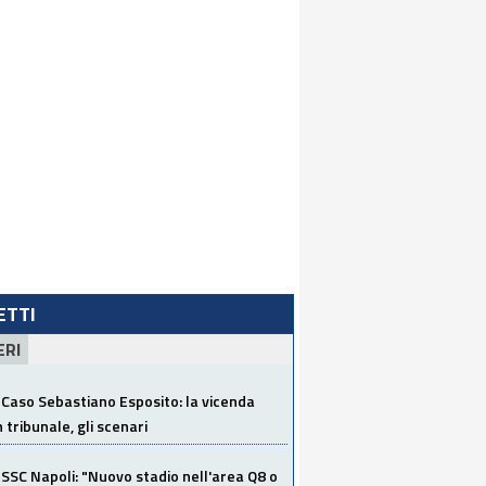
LETTI
ERI
Caso Sebastiano Esposito: la vicenda
n tribunale, gli scenari
SSC Napoli: "Nuovo stadio nell'area Q8 o