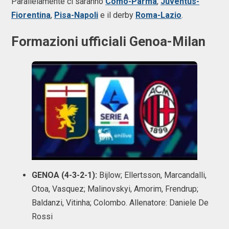
Parallelamente ci saranno
Como-Parma
,
Juventus-
Fiorentina
,
Pisa-Napoli
e il derby
Roma-Lazio
.
Formazioni ufficiali Genoa-Milan
GENOA (4-3-2-1):
Bijlow; Ellertsson, Marcandalli,
Otoa, Vasquez; Malinovskyi, Amorim, Frendrup;
Baldanzi, Vitinha; Colombo. Allenatore: Daniele De
Rossi