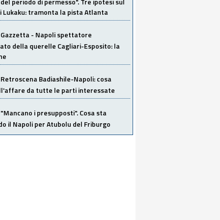
del periodo di permesso". Tre ipotesi sul
i Lukaku: tramonta la pista Atlanta
Gazzetta - Napoli spettatore
ato della querelle Cagliari-Esposito: la
ne
Retroscena Badiashile-Napoli: cosa
ull'affare da tutte le parti interessate
"Mancano i presupposti". Cosa sta
o il Napoli per Atubolu del Friburgo