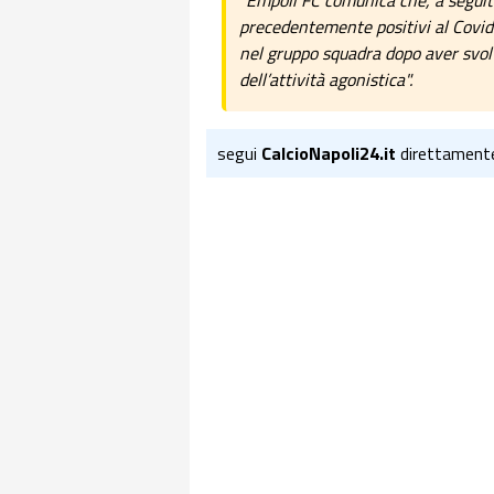
"Empoli FC comunica che, a seguito d
precedentemente positivi al Covid-
nel gruppo squadra dopo aver svolto
dell’attività agonistica".
segui
CalcioNapoli24.it
direttament