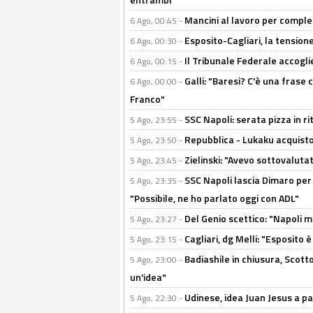
Mancini al lavoro per completa
6 Ago, 00:45 -
Esposito-Cagliari, la tensione
6 Ago, 00:30 -
Il Tribunale Federale accoglie 
6 Ago, 00:15 -
Galli: "Baresi? C'è una frase
6 Ago, 00:00 -
Franco"
SSC Napoli: serata pizza in ri
5 Ago, 23:55 -
Repubblica - Lukaku acquisto
5 Ago, 23:50 -
Zielinski: "Avevo sottovaluta
5 Ago, 23:45 -
SSC Napoli lascia Dimaro per 
5 Ago, 23:35 -
"Possibile, ne ho parlato oggi con ADL"
Del Genio scettico: "Napoli m
5 Ago, 23:27 -
Cagliari, dg Melli: "Esposito
5 Ago, 23:15 -
Badiashile in chiusura, Scotto
5 Ago, 23:00 -
un'idea"
Udinese, idea Juan Jesus a p
5 Ago, 22:30 -