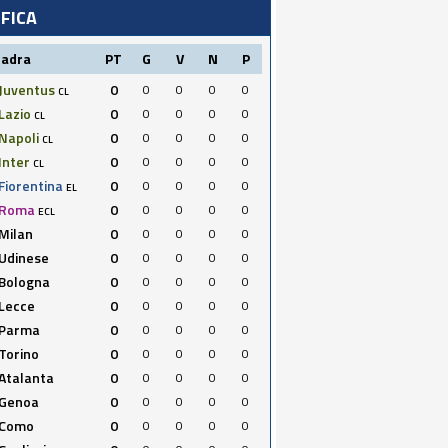
IFICA
uadra
PT
G
V
N
P
Juventus
0
0
0
0
0
CL
Lazio
0
0
0
0
0
CL
Napoli
0
0
0
0
0
CL
Inter
0
0
0
0
0
CL
Fiorentina
0
0
0
0
0
EL
Roma
0
0
0
0
0
ECL
Milan
0
0
0
0
0
Udinese
0
0
0
0
0
Bologna
0
0
0
0
0
Lecce
0
0
0
0
0
Parma
0
0
0
0
0
Torino
0
0
0
0
0
Atalanta
0
0
0
0
0
Genoa
0
0
0
0
0
Como
0
0
0
0
0