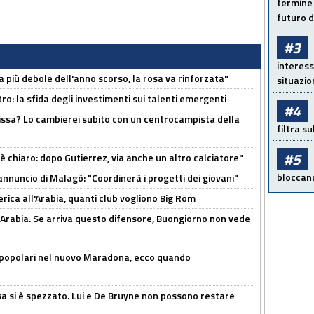
termine 
futuro d
#3
interess
a più debole dell'anno scorso, la rosa va rinforzata"
situazio
ro: la sfida degli investimenti sui talenti emergenti
#4
uissa? Lo cambierei subito con un centrocampista della
filtra s
#5
 è chiaro: dopo Gutierrez, via anche un altro calciatore"
bloccand
'annuncio di Malagò: "Coordinerà i progetti dei giovani"
erica all'Arabia, quanti club vogliono Big Rom
 Arabia. Se arriva questo difensore, Buongiorno non vede
 popolari nel nuovo Maradona, ecco quando
a si è spezzato. Lui e De Bruyne non possono restare