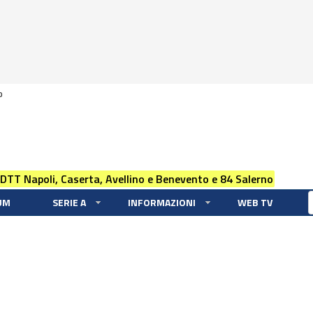
0
 DTT Napoli, Caserta, Avellino e Benevento e 84 Salerno
UM
SERIE A
INFORMAZIONI
WEB TV