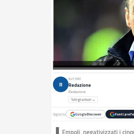
AUTORE
R
Redazione
Redazione
Tutti gli articoli →
Google
Discover
Fonti prefe
Seguici su
Empoli, negativizzati i cinq