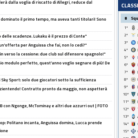
à dalla voglia di riscatto di Allegri, reduce dal
CLASS
#
Sq
 dominato il primo tempo, ma aveva tanti titolari! Sono
1º
2º
o delle scadenze. Lukaku è il prezzo di Conte"
3º
un'offerta per Anguissa che fai, non lo cedi?"
4º
n verso la cessione: due club sul difensore spagnolo!"
5º
l mio modulo perfetto, quest'anno voglio segnare di più! De
6º
7º
 Sky Sport: solo due giocatori sotto la sufficienza
8º
9º
azientendo! Contratto pronto da maggio, non aspetterà
10º
11º
 con Ngonge, McTominay e altri due azzurri out | FOTO
12º
13º
op: Politano incanta, Anguissa domina, Lucca prende
14º
zione
15º