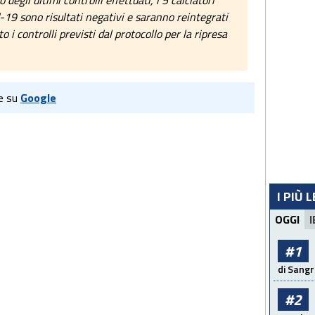
egli ultimi controlli effettuati, i 5 calciatori
19 sono risultati negativi e saranno reintegrati
 i controlli previsti dal protocollo per la ripresa
e su
Google
I PIÙ 
OGGI
I
#1
di Sangr
#2