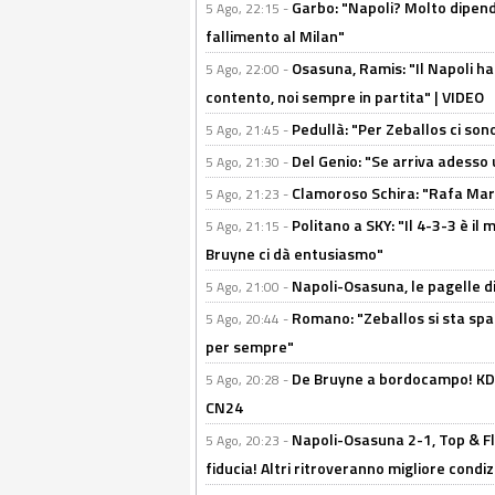
Garbo: "Napoli? Molto dipender
5 Ago, 22:15 -
fallimento al Milan"
Osasuna, Ramis: "Il Napoli ha
5 Ago, 22:00 -
contento, noi sempre in partita" | VIDEO
Pedullà: "Per Zeballos ci son
5 Ago, 21:45 -
Del Genio: "Se arriva adesso 
5 Ago, 21:30 -
Clamoroso Schira: "Rafa Mari
5 Ago, 21:23 -
Politano a SKY: "Il 4-3-3 è i
5 Ago, 21:15 -
Bruyne ci dà entusiasmo"
Napoli-Osasuna, le pagelle di
5 Ago, 21:00 -
Romano: "Zeballos si sta sp
5 Ago, 20:44 -
per sempre"
De Bruyne a bordocampo! KDB
5 Ago, 20:28 -
CN24
Napoli-Osasuna 2-1, Top & Fl
5 Ago, 20:23 -
fiducia! Altri ritroveranno migliore condi