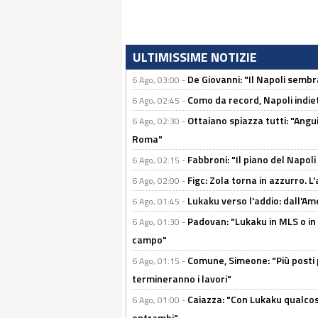
ULTIMISSIME NOTIZIE
De Giovanni: "Il Napoli sembr
6 Ago, 03:00 -
Como da record, Napoli indiet
6 Ago, 02:45 -
Ottaiano spiazza tutti: "Ang
6 Ago, 02:30 -
Roma"
Fabbroni: "Il piano del Napoli
6 Ago, 02:15 -
Figc: Zola torna in azzurro. L
6 Ago, 02:00 -
Lukaku verso l'addio: dall'Am
6 Ago, 01:45 -
Padovan: "Lukaku in MLS o in
6 Ago, 01:30 -
campo"
Comune, Simeone: "Più posti
6 Ago, 01:15 -
termineranno i lavori"
Caiazza: "Con Lukaku qualcos
6 Ago, 01:00 -
entrambi"