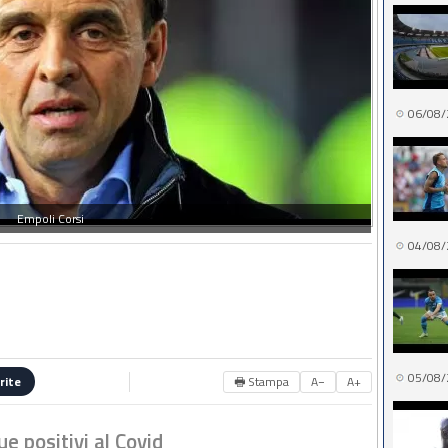
06/08/
Empoli Corsi
04/08/
05/08/
🖶 Stampa
A−
A+
rite
ue positivi al Covid