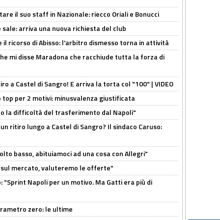
re il suo staff in Nazionale: riecco Oriali e Bonucci
 sale: arriva una nuova richiesta del club
il ricorso di Abisso: l'arbitro dismesso torna in attività
 che mi disse Maradona che racchiude tutta la forza di
tiro a Castel di Sangro! E arriva la torta col "100" | VIDEO
 top per 2 motivi: minusvalenza giustificata
to la difficoltà del trasferimento dal Napoli"
un ritiro lungo a Castel di Sangro? Il sindaco Caruso:
olto basso, abituiamoci ad una cosa con Allegri"
 è sul mercato, valuteremo le offerte"
: "Sprint Napoli per un motivo. Ma Gatti era più di
arametro zero: le ultime